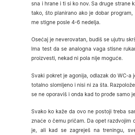
sna i hrane i ti si ko nov. Sa druge strane
tako, što planirano ako je dobar program,
me stigne posle 4-6 nedelja.
Osećaj je neverovatan, budiš se ujutru sk
Ima test da se analogna vaga stisne ruk
proizvesti, nekad ni pola nije moguće.
Svaki pokret je agonija, odlazak do WC-a je
totalno slomljeno i nisi ni za šta. Razpolož
se ne oporaviš i onda kad to prođe samo je
Svako ko kaže da ovo ne postoji treba sam
znaće o čemu pričam. Da opet razdvojim od
je, ali kad se zagreješ na treningu, s