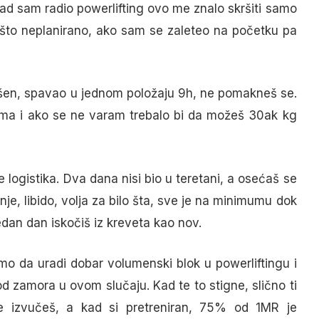
 kad sam radio powerlifting ovo me znalo skršiti samo
 što neplanirano, ako sam se zaleteo na početku pa
ršen, spavao u jednom položaju 9h, ne pomakneš se.
ama i ako se ne varam trebalo bi da možeš 30ak kg
 logistika. Dva dana nisi bio u teretani, a osećaš se
enje, libido, volja za bilo šta, sve je na minimumu dok
dan dan iskočiš iz kreveta kao nov.
o da uradi dobar volumenski blok u powerliftingu i
 zamora u ovom slučaju. Kad te to stigne, slično ti
ve izvučeš, a kad si pretreniran, 75% od 1MR je