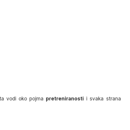
ata vodi oko pojma
pretreniranosti
i svaka strana