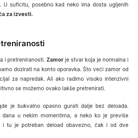
. U suficitu, posebno kad neko ima dosta ugljenih
a za izvesti.
treniranosti
 i pretreniranosti.
Zamor
je stvar koja je normalna i
bamo dozirati na konto oporavka. Što veći zamor od
ijal za napredak. Ali ako radimo visoko intenzivni
nitivno se možemo ovako lakše pretrenirati.
gde je bukvalno opasno gurati dalje bez deloada.
om dana u nekim momentima, a neko ko je previše
a i tu je potreban deload obavezno, čak i od dve