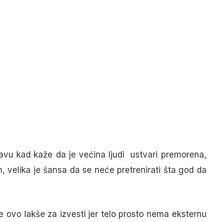
ravu kad kaže da je većina ljudi ustvari premorena,
velika je šansa da se neće pretrenirati šta god da
 je ovo lakše za izvesti jer telo prosto nema eksternu