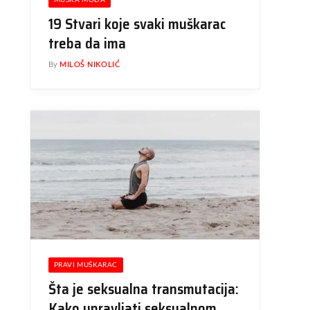
MUŠKA MODA
19 Stvari koje svaki muškarac
treba da ima
By
MILOŠ NIKOLIĆ
PRAVI MUŠKARAC
Šta je seksualna transmutacija:
Kako upravljati seksualnom