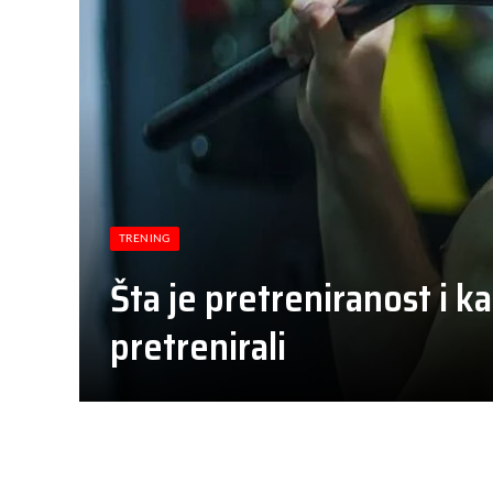
TRENING
Šta je pretreniranost i ka
pretrenirali