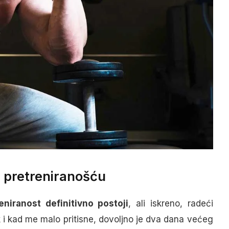
i pretreniranošću
eniranost definitivno postoji
, ali iskreno, radeći
k i kad me malo pritisne, dovoljno je dva dana većeg