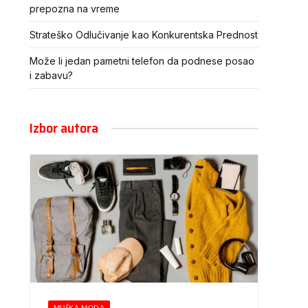
prepozna na vreme
Strateško Odlučivanje kao Konkurentska Prednost
Može li jedan pametni telefon da podnese posao
i zabavu?
Izbor autora