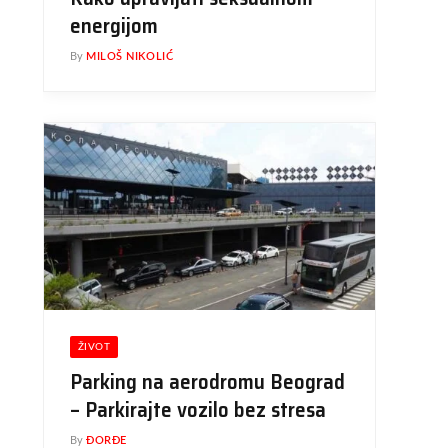
energijom
By
MILOŠ NIKOLIĆ
ŽIVOT
Parking na aerodromu Beograd
– Parkirajte vozilo bez stresa
By
ĐORĐE