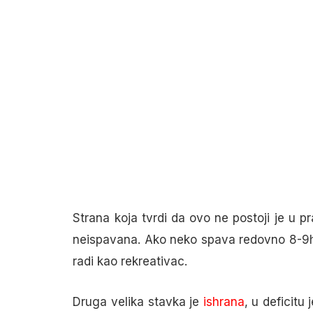
Strana koja tvrdi da ovo ne postoji je u p
neispavana. Ako neko spava redovno 8-9h, 
radi kao rekreativac.
Druga velika stavka je
ishrana
, u deficitu