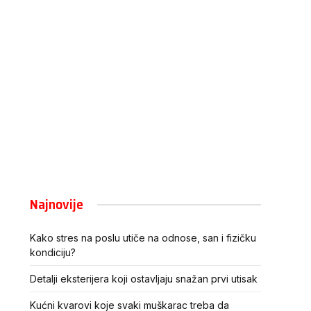
Najnovije
Kako stres na poslu utiče na odnose, san i fizičku
kondiciju?
Detalji eksterijera koji ostavljaju snažan prvi utisak
Kućni kvarovi koje svaki muškarac treba da