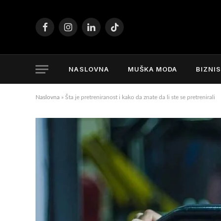
Facebook
Instagram
LinkedIn
TikTok
NASLOVNA
MUŠKA MODA
BIZNI
Naslovna
»
Šta je pretreniranost i kako da znate da li ste se pretrenirali