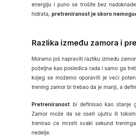
energiju i puno se trošite bez nadoknade
hidrata,
pretreniranost je skoro nemoguć
Razlika između zamora i pre
Moramo još napraviti razliku između zamora
poželjna kao posledica rada i samo ga tre
kojeg se možemo oporaviti je veći potenc
trening zamor bi trebao da je manji, a defi
Pretreniranost
bi definisao kao stanje 
Zamor može da se oseti ujutru ili tok
trenirao će mrzeti svaki sekund trening
nedelje.