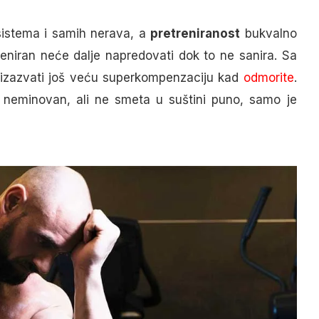
sistema i samih nerava, a
pretreniranost
bukvalno
treniran neće dalje napredovati dok to ne sanira. Sa
izazvati još veću superkompenzaciju kad
odmorite
.
 neminovan, ali ne smeta u suštini puno, samo je