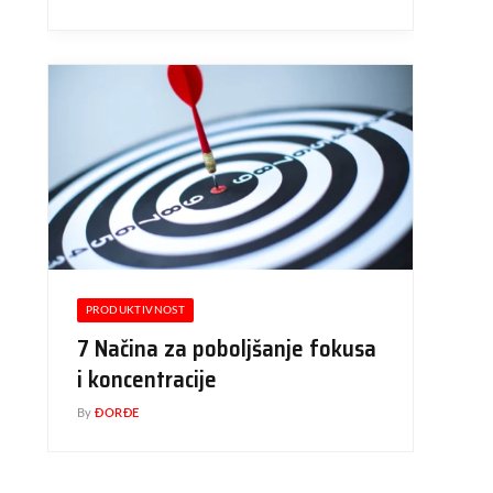
PRODUKTIVNOST
7 Načina za poboljšanje fokusa
i koncentracije
By
ĐORĐE