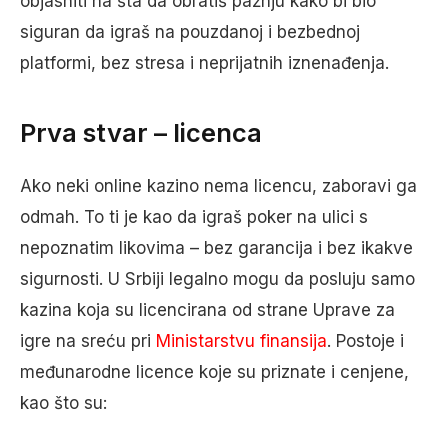
objasniti na šta da obratiš pažnju kako bi bio
siguran da igraš na pouzdanoj i bezbednoj
platformi, bez stresa i neprijatnih iznenađenja.
Prva stvar – licenca
Ako neki online kazino nema licencu, zaboravi ga
odmah. To ti je kao da igraš poker na ulici s
nepoznatim likovima – bez garancija i bez ikakve
sigurnosti. U Srbiji legalno mogu da posluju samo
kazina koja su licencirana od strane Uprave za
igre na sreću pri
Ministarstvu finansija
. Postoje i
međunarodne licence koje su priznate i cenjene,
kao što su: