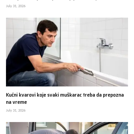
July 31, 2026
Kućni kvarovi koje svaki muškarac treba da prepozna
na vreme
July 31, 2026