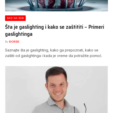
RAD NA SEBI
Šta je gaslighting i kako se zaštititi – Primeri
gaslightinga
By
ĐORĐE
Saznajte šta je gaslighting, kako ga prepoznati, kako se
zaštiti od gaslightinga i kada je vreme da potražite pomoć.