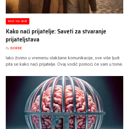
RAD NA SEBI
Kako naći prijatelje: Saveti za stvaranje
prijateljstava
By
ĐORĐE
Iako živimo u vremenu olakšane komunikacije, sve više ljudi
pita se kako naći prijatelje. Ovaj vodič pomoći će vam u tome.