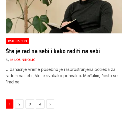
RAD NA SEBI
Šta je rad na sebi i kako raditi na sebi
By
MILOŠ NIKOLIĆ
U današnje vreme posebno je rasprostranjena potreba za
radom na sebi, što je svakako pohvalno. Međutim, često se
“rad na…
Next
1
2
3
4