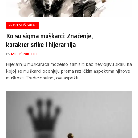
PRAVI MUŠKARAC
Ko su sigma muškarci: Značenje,
karakteristike i hijerarhija
By
MILOŠ NIKOLIĆ
Hijerarhiju muškaraca možemo zamisliti kao nevidljivu skalu na
kojoj se muškarci ocenjuju prema različitim aspektima njihove
muškosti. Tradicionalno, ovi aspekti…