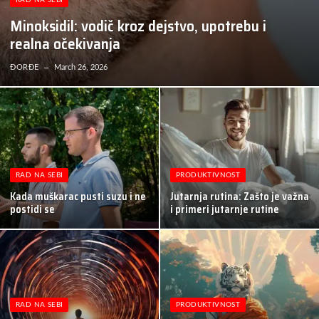
RAD NA SEBI
Minoksidil: vodič kroz dejstvo, upotrebu i
realna očekivanja
ĐORĐE
March 26, 2026
RAD NA SEBI
PRODUKTIVNOST
Kada muškarac pusti suzu i ne
Jutarnja rutina: Zašto je važna
postidi se
i primeri jutarnje rutine
RAD NA SEBI
PRODUKTIVNOST