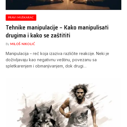
PRAVI MUŠKARAC
Tehnike manipulacije – Kako manipulisati
drugima i kako se zaštititi
By
MILOŠ NIKOLIĆ
Manipulacija – reč koja izaziva različite reakcije. Neki je
doživljavaju kao negativnu veštinu, povezanu sa
spletkarenjem i obmanjivanjem, dok drugi…