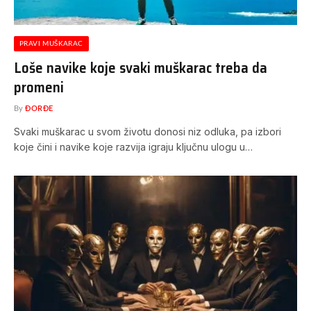
PRAVI MUŠKARAC
Loše navike koje svaki muškarac treba da
promeni
By
ĐORĐE
Svaki muškarac u svom životu donosi niz odluka, pa izbori
koje čini i navike koje razvija igraju ključnu ulogu u…