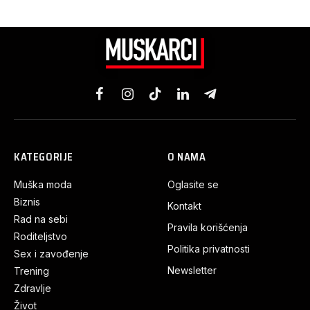
Facebook
Instagram
TikTok
LinkedIn
Telegram
KATEGORIJE
O NAMA
Muška moda
Oglasite se
Biznis
Kontakt
Rad na sebi
Pravila korišćenja
Roditeljstvo
Politika privatnosti
Sex i zavođenje
Newsletter
Trening
Zdravlje
Život