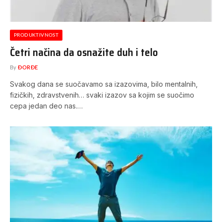
PRODUKTIVNOST
Četri načina da osnažite duh i telo
By
ĐORĐE
Svakog dana se suočavamo sa izazovima, bilo mentalnih,
fizičkih, zdravstvenih… svaki izazov sa kojim se suočimo
cepa jedan deo nas.…