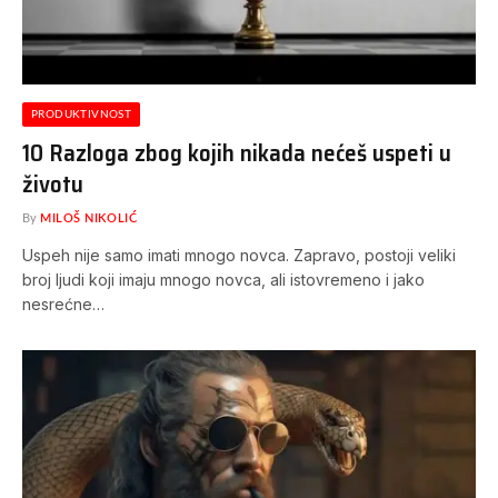
PRODUKTIVNOST
10 Razloga zbog kojih nikada nećeš uspeti u
životu
By
MILOŠ NIKOLIĆ
Uspeh nije samo imati mnogo novca. Zapravo, postoji veliki
broj ljudi koji imaju mnogo novca, ali istovremeno i jako
nesrećne…