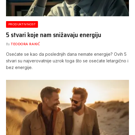
PRODUKTIVNOST
5 stvari koje nam snižavaju energiju
By
TEODORA RAKIĆ
Osećate se kao da poslednjih dana nemate energije? Ovih 5
stvari su najverovatnije uzrok toga što se osećate letargično i
bez energije.