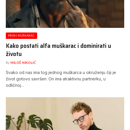
PRAVI MUŠKARAC
Kako postati alfa muškarac i dominirati u
životu
By
MILOŠ NIKOLIĆ
Svako od nas ima tog jednog muškarca u okruženju čiji je
život gotovo savršen. On ima atraktivnu partnerku, u
odličnoj…