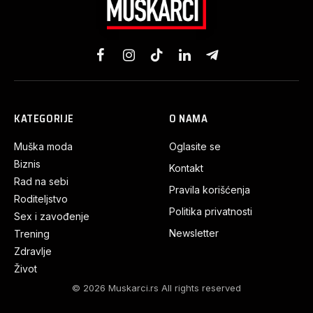
Facebook
Instagram
TikTok
LinkedIn
Telegram
KATEGORIJE
O NAMA
Muška moda
Oglasite se
Biznis
Kontakt
Rad na sebi
Pravila korišćenja
Roditeljstvo
Politika privatnosti
Sex i zavođenje
Newsletter
Trening
Zdravlje
Život
© 2026 Muskarci.rs All rights reserved