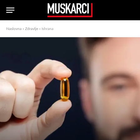
Naslovna
»
Zdravlje
»
Ishrana