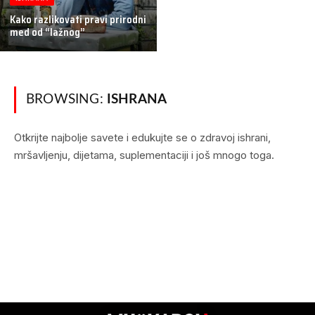
Kako razlikovati pravi prirodni
med od “lažnog”
BROWSING:
ISHRANA
Otkrijte najbolje savete i edukujte se o zdravoj ishrani,
mršavljenju, dijetama, suplementaciji i još mnogo toga.