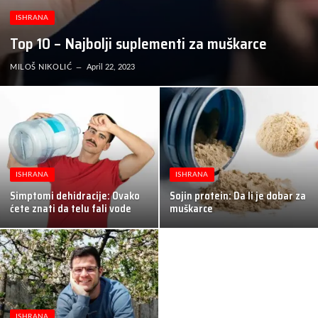
ISHRANA
Top 10 – Najbolji suplementi za muškarce
MILOŠ NIKOLIĆ
April 22, 2023
ISHRANA
ISHRANA
Simptomi dehidracije: Ovako
Sojin protein: Da li je dobar za
ćete znati da telu fali vode
muškarce
ISHRANA