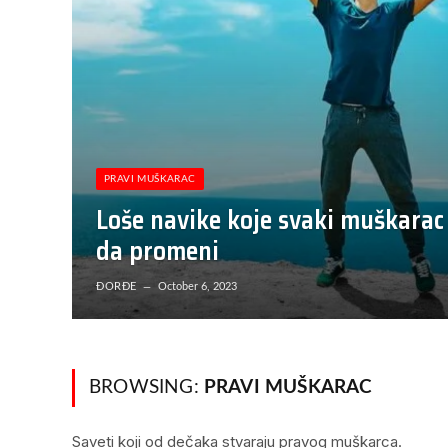
PRAVI MUŠKARAC
Loše navike koje svaki muškarac
da promeni
ĐORĐE
October 6, 2023
BROWSING:
PRAVI MUŠKARAC
Saveti koji od dečaka stvaraju pravog muškarca.