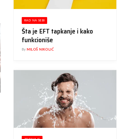
RAD NA SEBI
Šta je EFT tapkanje i kako
funkcioniše
By
MILOŠ NIKOLIĆ