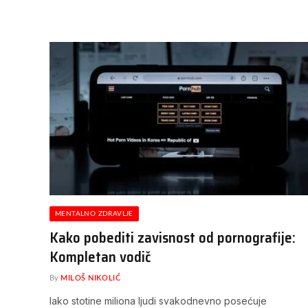
MENTALNO ZDRAVLJE
Kako pobediti zavisnost od pornografije:
Kompletan vodič
By
MILOŠ NIKOLIĆ
Iako stotine miliona ljudi svakodnevno posećuje