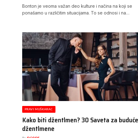
Bonton je veoma važan deo kulture i načina na koji se
ponašamo u različitim situacijama. To se odnosi i na…
PRAVI MUŠKARAC
Kako biti džentlmen? 30 Saveta za buduć
džentlmene