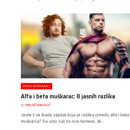
PRAVI MUŠKARAC
Alfa i beta muškarac: 8 jasnih razlika
By
MILOŠ NIKOLIĆ
Jeste li se ikada zapitali koja je razlika između alfa i beta
muškarca? Svi smo čuli za ove termine, ali…