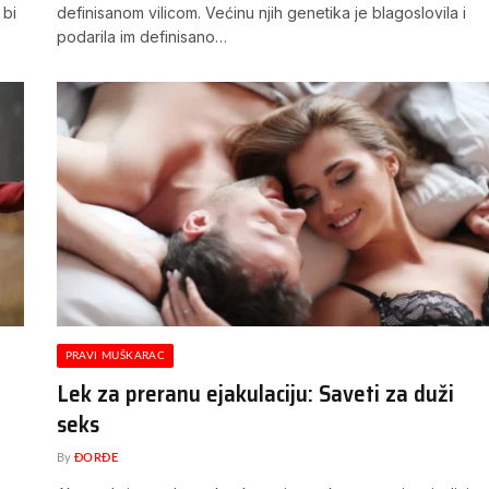
 bi
definisanom vilicom. Većinu njih genetika je blagoslovila i
podarila im definisano…
PRAVI MUŠKARAC
Lek za preranu ejakulaciju: Saveti za duži
seks
By
ĐORĐE