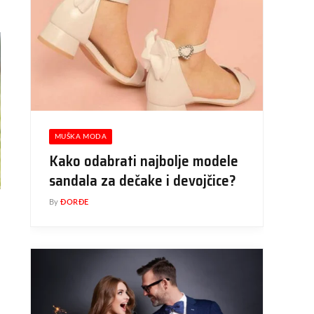
MUŠKA MODA
Kako odabrati najbolje modele
sandala za dečake i devojčice?
By
ĐORĐE