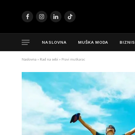
Facebook
Instagram
LinkedIn
TikTok
NASLOVNA
MUŠKA MODA
BIZNI
Naslovna
»
Rad na sebi
»
Pravi muškarac