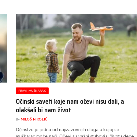
PRAVI MUŠKARAC
Očinski saveti koje nam očevi nisu dali, a
olakšali bi nam život
By
MILOŠ NIKOLIĆ
Očinstvo je jedna od najizazovnijih uloga u kojoj se
muškarac može naći. Očevi su važni stubovi u životu dece