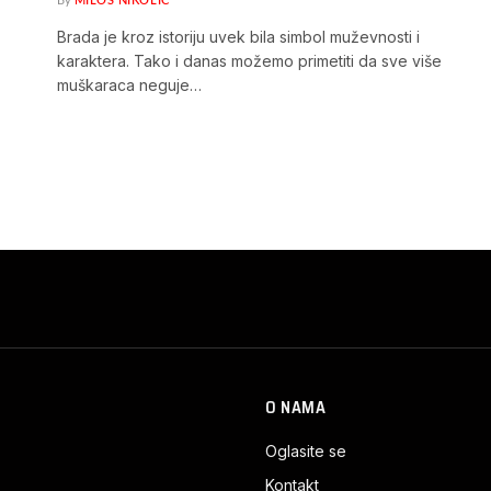
By
MILOŠ NIKOLIĆ
Brada je kroz istoriju uvek bila simbol muževnosti i
karaktera. Tako i danas možemo primetiti da sve više
muškaraca neguje…
O NAMA
Oglasite se
Kontakt