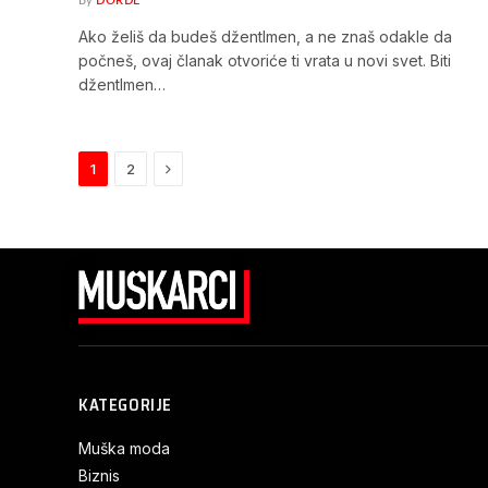
By
ĐORĐE
Ako želiš da budeš džentlmen, a ne znaš odakle da
počneš, ovaj članak otvoriće ti vrata u novi svet. Biti
džentlmen…
Next
1
2
KATEGORIJE
Muška moda
Biznis