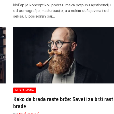
NoFap je koncept koji podrazumeva potpunu apstinenciju
od pornografije, masturbacije, a u nekim slučajevima i od
seksa. U poslednjih par…
MUŠKA MODA
e
Kako da brada raste brže: Saveti za brži rast
brade