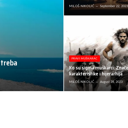
MILOŠ NIKOLIĆ
September 22, 202
 treba
PRAVI MUŠKARAC
Ko su sigma muškarci: Znače
karakteristike i hijerarhija
MILOŠ NIKOLIĆ
August 28, 2023