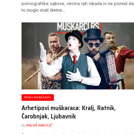
pornografske sajtove, većina njih nikada ni ne pomisli da
to moglo imati štetne…
PRAVI MUŠKARAC
Arhetipovi muškaraca: Kralj, Ratnik,
Čarobnjak, Ljubavnik
By
MILOŠ NIKOLIĆ