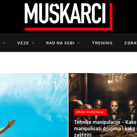
S
VEZE
RAD NA SEBI
TRENING
ZDRA
PRAVI MUŠKARAC
Tehnike manipulacije – Kako
manipulisati drugima i kako
zaštititi