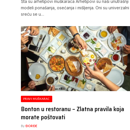
Šta su arhetipovi muškaraca Arhetipovi su naši unutrašnji
modeli ponašanja, osećanja i mišljenja. Oni su univerzalni 
sreću se u…
PRAVI MUŠKARAC
Bonton u restoranu – Zlatna pravila koja
morate poštovati
By
ĐORĐE