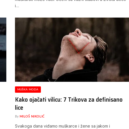
i…
MUŠKA MODA
Kako ojačati vilicu: 7 Trikova za definisano
lice
By
MILOŠ NIKOLIĆ
Svakoga dana viđamo muškarce i žene sa jakom i