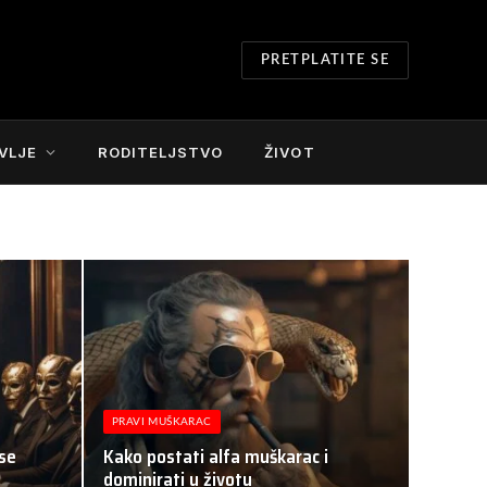
PRETPLATITE SE
VLJE
RODITELJSTVO
ŽIVOT
PRAVI MUŠKARAC
 se
Kako postati alfa muškarac i
dominirati u životu