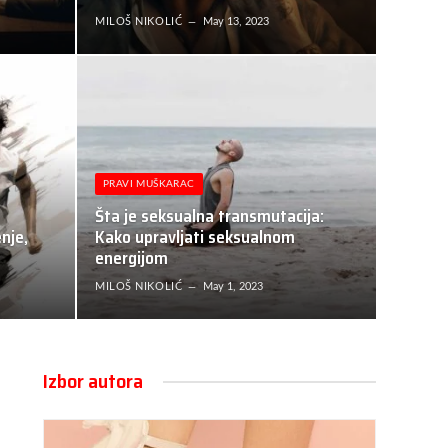
3
MILOŠ NIKOLIĆ
May 13, 2023
PRAVI MUŠKARAC
Šta je seksualna transmutacija:
nje,
Kako upravljati seksualnom
energijom
MILOŠ NIKOLIĆ
May 1, 2023
Izbor autora