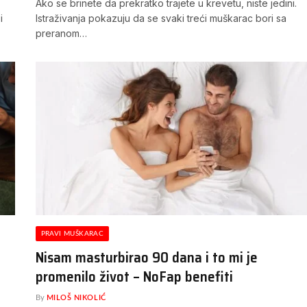
Ako se brinete da prekratko trajete u krevetu, niste jedini.
i
Istraživanja pokazuju da se svaki treći muškarac bori sa
preranom…
PRAVI MUŠKARAC
Nisam masturbirao 90 dana i to mi je
promenilo život – NoFap benefiti
By
MILOŠ NIKOLIĆ