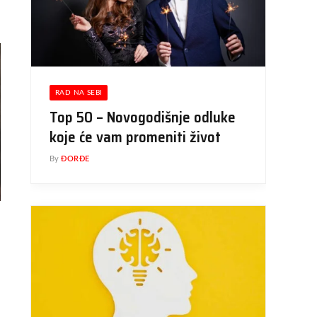
RAD NA SEBI
Top 50 – Novogodišnje odluke
koje će vam promeniti život
By
ĐORĐE