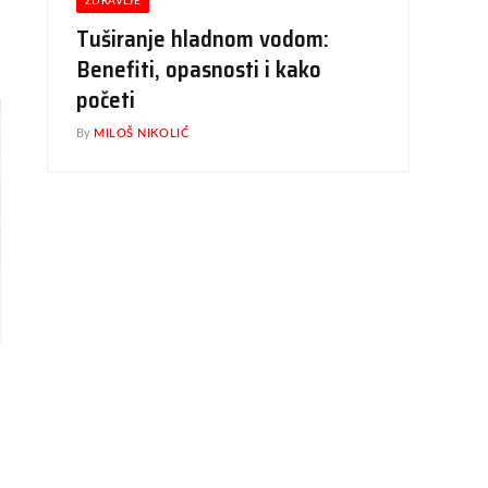
ZDRAVLJE
Tuširanje hladnom vodom:
Benefiti, opasnosti i kako
početi
By
MILOŠ NIKOLIĆ