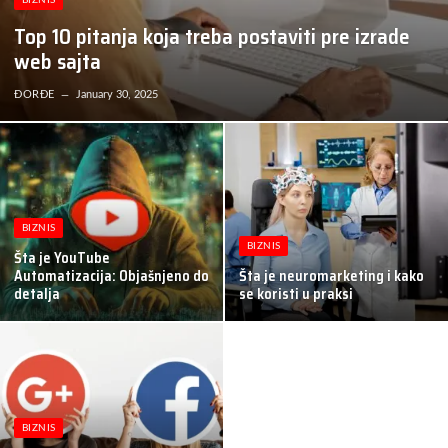
BIZNIS
Top 10 pitanja koja treba postaviti pre izrade
web sajta
ĐORĐE
January 30, 2025
BIZNIS
BIZNIS
Šta je YouTube
Automatizacija: Objašnjeno do
Šta je neuromarketing i kako
detalja
se koristi u praksi
BIZNIS