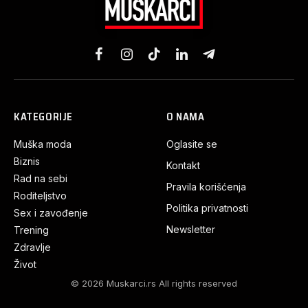
Facebook
Instagram
TikTok
LinkedIn
Telegram
KATEGORIJE
O NAMA
Muška moda
Oglasite se
Biznis
Kontakt
Rad na sebi
Pravila korišćenja
Roditeljstvo
Politika privatnosti
Sex i zavođenje
Newsletter
Trening
Zdravlje
Život
© 2026 Muskarci.rs All rights reserved