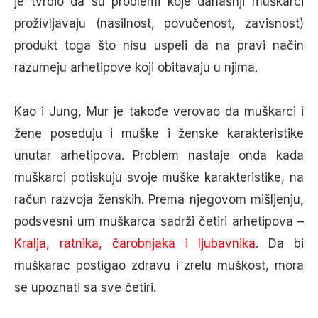
je tvrdio da su problemi koje današnji muškarci
proživljavaju (nasilnost, povučenost, zavisnost)
produkt toga što nisu uspeli da na pravi način
razumeju arhetipove koji obitavaju u njima.
Kao i Jung, Mur je takođe verovao da muškarci i
žene poseduju i muške i ženske karakteristike
unutar arhetipova. Problem nastaje onda kada
muškarci potiskuju svoje muške karakteristike, na
račun razvoja ženskih. Prema njegovom mišljenju,
podsvesni um muškarca sadrži četiri arhetipova –
Kralja, ratnika, čarobnjaka i ljubavnika
. Da bi
muškarac postigao zdravu i zrelu muškost, mora
se upoznati sa sve četiri.