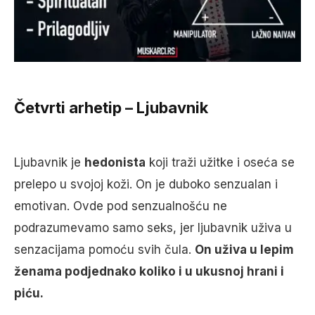
Četvrti arhetip – Ljubavnik
Ljubavnik je
hedonista
koji traži užitke i oseća se
prelepo u svojoj koži. On je duboko senzualan i
emotivan. Ovde pod senzualnošću ne
podrazumevamo samo seks, jer ljubavnik uživa u
senzacijama pomoću svih čula.
On uživa u lepim
ženama podjednako koliko i u ukusnoj hrani i
piću.