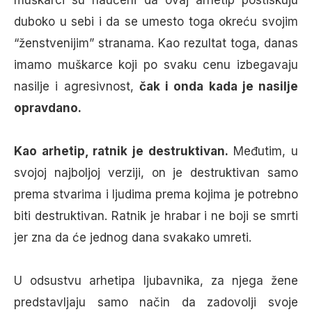
muškarci su naučeni da ovaj arhetip postiskuju
duboko u sebi i da se umesto toga okreću svojim
“ženstvenijim” stranama. Kao rezultat toga, danas
imamo muškarce koji po svaku cenu izbegavaju
nasilje i agresivnost,
čak i onda kada je nasilje
opravdano.
Kao arhetip, ratnik je destruktivan.
Međutim, u
svojoj najboljoj verziji, on je destruktivan samo
prema stvarima i ljudima prema kojima je potrebno
biti destruktivan. Ratnik je hrabar i ne boji se smrti
jer zna da će jednog dana svakako umreti.
U odsustvu arhetipa ljubavnika, za njega žene
predstavljaju samo način da zadovolji svoje