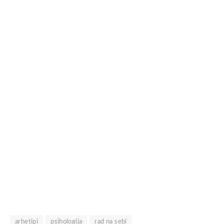
arhetipi
psihologija
rad na sebi