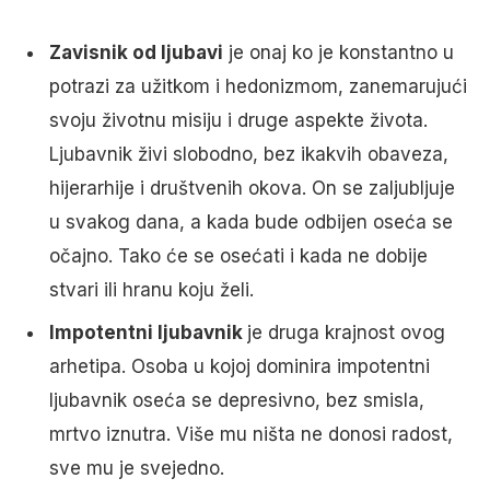
Zavisnik od ljubavi
je onaj ko je konstantno u
potrazi za užitkom i hedonizmom, zanemarujući
svoju životnu misiju i druge aspekte života.
Ljubavnik živi slobodno, bez ikakvih obaveza,
hijerarhije i društvenih okova. On se zaljubljuje
u svakog dana, a kada bude odbijen oseća se
očajno. Tako će se osećati i kada ne dobije
stvari ili hranu koju želi.
Impotentni ljubavnik
je druga krajnost ovog
arhetipa. Osoba u kojoj dominira impotentni
ljubavnik oseća se depresivno, bez smisla,
mrtvo iznutra. Više mu ništa ne donosi radost,
sve mu je svejedno.