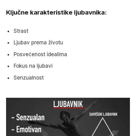
Ključne karakteristike ljubavnika:
Strast
Ljubav prema životu
Posvećenost idealima
Fokus na ljubavi
Senzualnost