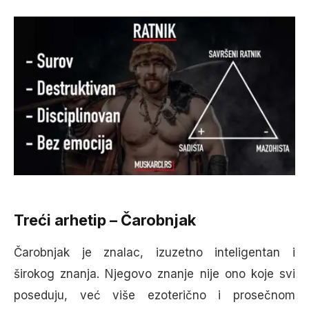
Treći arhetip – Čarobnjak
Čarobnjak je znalac, izuzetno inteligentan i
širokog znanja. Njegovo znanje nije ono koje svi
poseduju, već više ezoterično i prosečnom