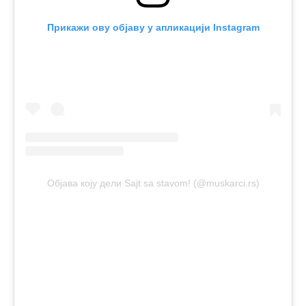
Прикажи ову објаву у апликацији Instagram
Објава коју дели Sajt sa stavom! (@muskarci.rs)