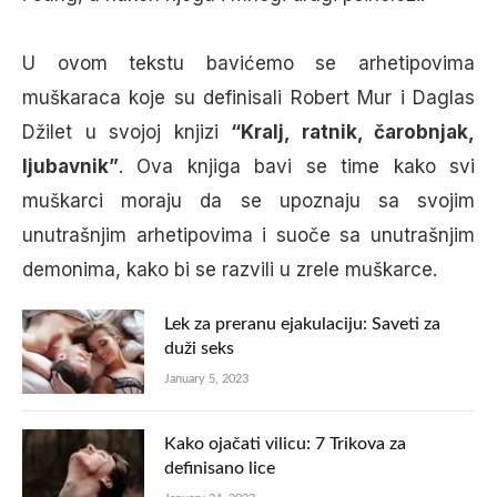
U ovom tekstu bavićemo se arhetipovima
muškaraca koje su definisali Robert Mur i Daglas
Džilet u svojoj knjizi
“Kralj, ratnik, čarobnjak,
ljubavnik”
. Ova knjiga bavi se time kako svi
muškarci moraju da se upoznaju sa svojim
unutrašnjim arhetipovima i suoče sa unutrašnjim
demonima, kako bi se razvili u zrele muškarce.
Lek za preranu ejakulaciju: Saveti za
duži seks
January 5, 2023
Kako ojačati vilicu: 7 Trikova za
definisano lice