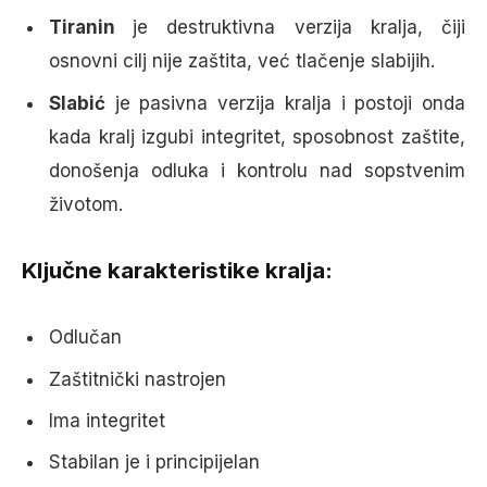
Tiranin
je destruktivna verzija kralja, čiji
osnovni cilj nije zaštita, već tlačenje slabijih.
Slabić
je pasivna verzija kralja i postoji onda
kada kralj izgubi integritet, sposobnost zaštite,
donošenja odluka i kontrolu nad sopstvenim
životom.
Ključne karakteristike kralja:
Odlučan
Zaštitnički nastrojen
Ima integritet
Stabilan je i principijelan