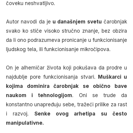
čoveku neshvatljivo.
Autor navodi da je
u današnjem svetu
čarobnjak
svako ko stiče visoko stručno znanje, bez obzira
da li ono podrazumeva pronicanje u funkcionisanje
ljudskog tela, ili funkcionisanje mikročipova.
On je alhemičar života koji pokušava da prodre u
najdublje pore funkcionisanja stvari.
Muškarci u
kojima dominira čarobnjak se obično bave
naukom i tehnologijom
. Oni se trude da
konstantno unapređuju sebe, tražeći prilike za rast
i razvoj.
Senke ovog arhetipa su često
manipulativne.