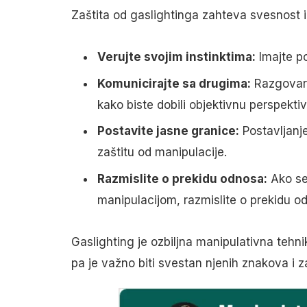
Zaštita od gaslightinga zahteva svesnost i
Verujte svojim instinktima:
Imajte po
Komunicirajte sa drugima:
Razgovaraj
kako biste dobili objektivnu perspektiv
Postavite jasne granice:
Postavljanje
zaštitu od manipulacije.
Razmislite o prekidu odnosa:
Ako se
manipulacijom, razmislite o prekidu o
Gaslighting je ozbiljna manipulativna tehni
pa je važno biti svestan njenih znakova i za