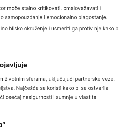
or može stalno kritikovati, omalovažavati i
no samopouzdanje i emocionalno blagostanje.
ino blisko okruženje i usmeriti ga protiv nje kako bi
ojavljuje
im životnim sferama, uključujući partnerske veze,
ljstva. Najčešće se koristi kako bi se ostvarila
i osećaj nesigurnosti i sumnje u vlastite
a”