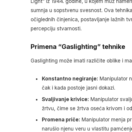
Light” iz 1944. godine, u kojem muž name
sumnja u sopstvenu svesnost. Ova tehnika 
očiglednih činjenica, postavljanje lažnih tvr
percepciju stvarnosti.
Primena “Gaslighting” tehnike
Gaslighting može imati različite oblike i man
Konstantno negiranje:
Manipulator ne
čak i kada postoje jasni dokazi.
Svaljivanje krivice:
Manipulator svalj
žrtvu, čime se žrtva oseća krivom i 
Promena priče:
Manipulator menja prič
narušio njenu veru u vlastitu pamćenj