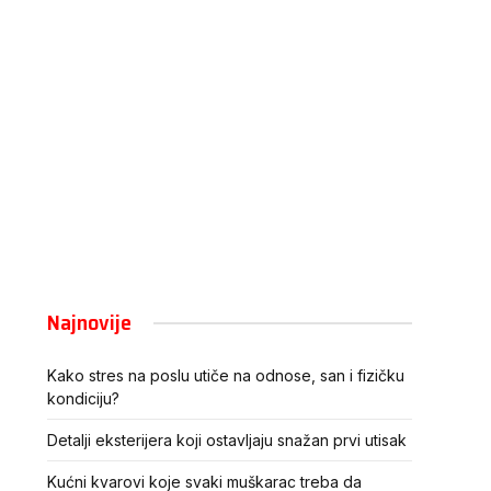
Najnovije
Kako stres na poslu utiče na odnose, san i fizičku
kondiciju?
Detalji eksterijera koji ostavljaju snažan prvi utisak
Kućni kvarovi koje svaki muškarac treba da