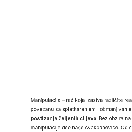
Manipulacija – reč koja izaziva različite re
povezanu sa spletkarenjem i obmanjivanje
postizanja željenih ciljeva
. Bez obzira na
manipulacije deo naše svakodnevice. Od su