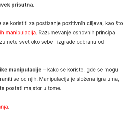
uvek prisutna
.
se koristiti za postizanje pozitivnih ciljeva, kao što
ih manipulacija
. Razumevanje osnovnih principa
zumete svet oko sebe i izgrade odbranu od
ike manipulacije
– kako se koriste, gde se mogu
raniti se od njih. Manipulacija je složena igra uma,
te postati majstor u tome.
anja
.