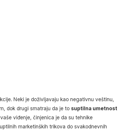
akcije. Neki je doživljavaju kao negativnu veštinu,
m, dok drugi smatraju da je to
suptilna umetnost
 vaše viđenje, činjenica je da su tehnike
ptilnih marketinških trikova do svakodnevnih