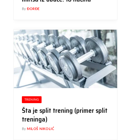
By
ĐORĐE
TRENING
Šta je split trening (primer split
treninga)
By
MILOŠ NIKOLIĆ