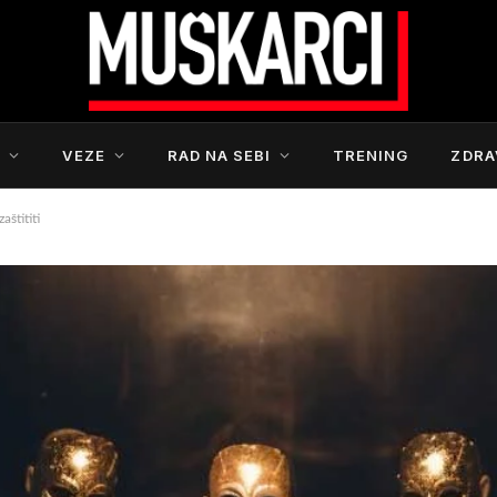
S
VEZE
RAD NA SEBI
TRENING
ZDRA
štititi