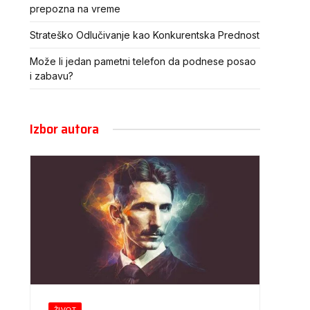
prepozna na vreme
Strateško Odlučivanje kao Konkurentska Prednost
Može li jedan pametni telefon da podnese posao
i zabavu?
Izbor autora