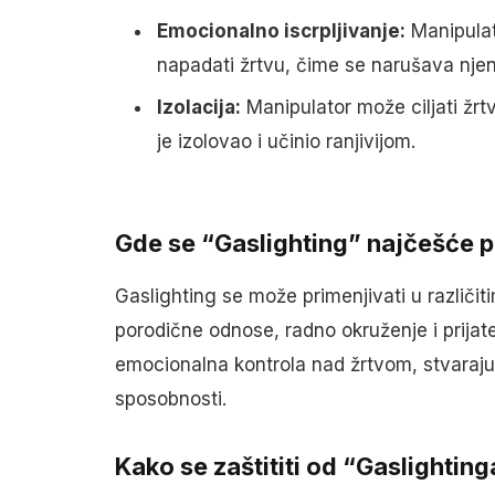
Emocionalno iscrpljivanje:
Manipulat
napadati žrtvu, čime se narušava nje
Izolacija:
Manipulator može ciljati žrtv
je izolovao i učinio ranjivijom.
Gde se “Gaslighting” najčešće p
Gaslighting se može primenjivati u različit
porodične odnose, radno okruženje i prijate
emocionalna kontrola nad žrtvom, stvarajuć
sposobnosti.
Kako se zaštititi od “Gaslighting