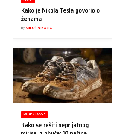
ŽIVOT
Kako je Nikola Tesla govorio o
ženama
By
MILOŠ NIKOLIĆ
MUŠKA MODA
Kako se rešiti neprijatnog
mirisa iz obuće: 10 načina