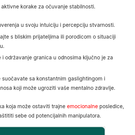
 aktivne korake za očuvanje stabilnosti.
verenja u svoju intuiciju i percepciju stvarnosti.
te s bliskim prijateljima ili porodicom o situaciji
u.
 i održavanje granica u odnosima ključno je za
 suočavate sa konstantnim gaslightingom i
dnosa koji može ugroziti vaše mentalno zdravlje.
ka koja može ostaviti trajne
emocionalne
posledice,
štititi sebe od potencijalnih manipulatora.