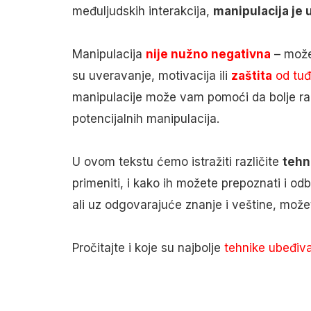
međuljudskih interakcija,
manipulacija je 
Manipulacija
nije nužno negativna
– može 
su uveravanje, motivacija ili
zaštita
od tuđ
manipulacije može vam pomoći da bolje ra
potencijalnih manipulacija.
U ovom tekstu ćemo istražiti različite
tehn
primeniti, i kako ih možete prepoznati i odb
ali uz odgovarajuće znanje i veštine, može
Pročitajte i koje su najbolje
tehnike ubeđiv