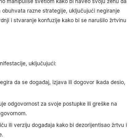
rno manipuliše svetlom kako bi naveo svoju ženu da
obuhvata razne strategije, uključujući negiranje
dnji i stvaranje konfuzije kako bi se narušilo žrtvinu
ifestacije, uključujući:
gira da se događaj, izjava ili dogovor ikada desio,
uje odgovornost za svoje postupke ili greške na
odgovornom.
u ili verziju događaja kako bi dezorijentisao žrtvu i
e.