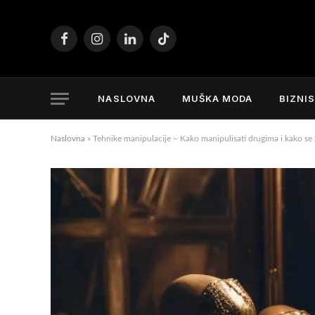
Facebook
Instagram
LinkedIn
TikTok
NASLOVNA
MUŠKA MODA
BIZNI
Naslovna
»
Tehnike manipulacije – Kako manipulisati drugima i kako se za