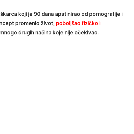
rca koji je 90 dana apstinirao od pornografije i
oncept promenio život,
poboljšao fizičko i
na mnogo drugih načina koje nije očekivao.