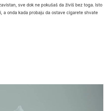
zavistan, sve dok ne pokušaš da živiš bez toga. Isto
ni, a onda kada probaju da ostave cigarete shvate