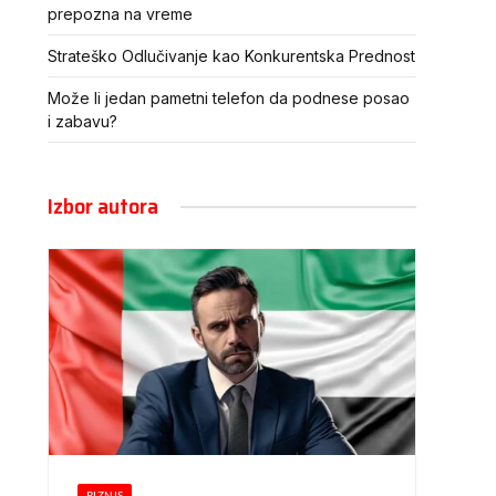
prepozna na vreme
Strateško Odlučivanje kao Konkurentska Prednost
Može li jedan pametni telefon da podnese posao
i zabavu?
Izbor autora