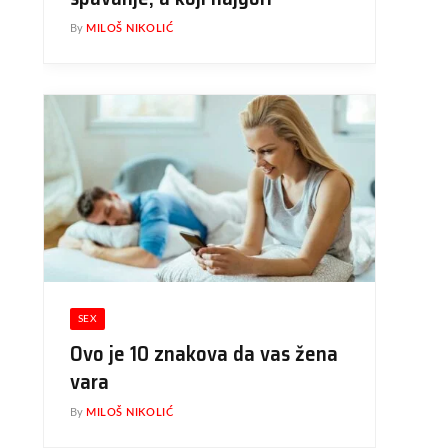
By
MILOŠ NIKOLIĆ
SEX
Ovo je 10 znakova da vas žena
vara
By
MILOŠ NIKOLIĆ