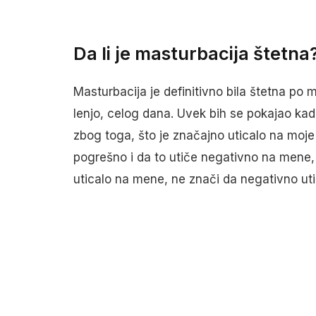
Da li je masturbacija štetna
Masturbacija je definitivno bila štetna p
lenjo, celog dana. Uvek bih se pokajao kad
zbog toga, što je značajno uticalo na moj
pogrešno i da to utiče negativno na mene,
uticalo na mene, ne znači da negativno ut