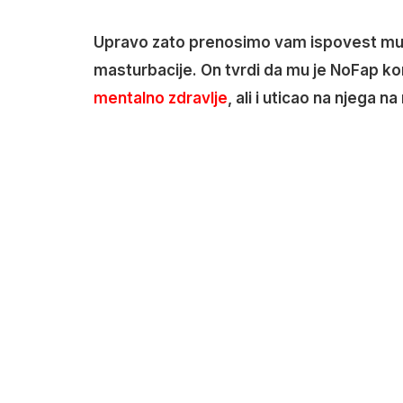
Upravo zato prenosimo vam ispovest muška
masturbacije. On tvrdi da mu je NoFap k
mentalno zdravlje
, ali i uticao na njega 