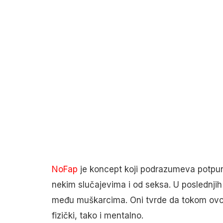
NoFap
je koncept koji podrazumeva potpunu
nekim slučajevima i od seksa. U poslednji
među muškarcima. Oni tvrde da tokom ovo
fizički, tako i mentalno.