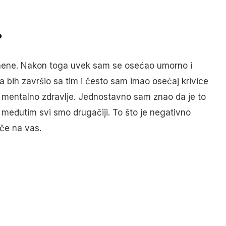
?
o mene. Nakon toga uvek sam se osećao umorno i
a bih završio sa tim i često sam imao osećaj krivice
e mentalno zdravlje. Jednostavno sam znao da je to
 međutim svi smo drugačiji. To što je negativno
iče na vas.