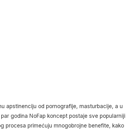
 apstinenciju od pornografije, masturbacije, a u
h par godina NoFap koncept postaje sve popularniji
g procesa primećuju mnogobrojne benefite, kako