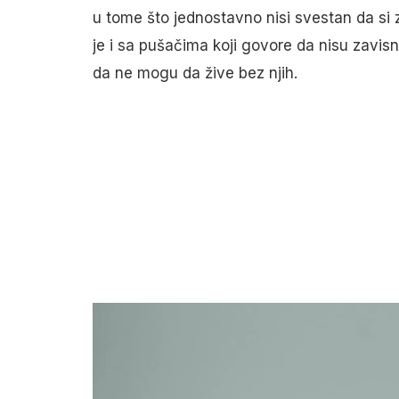
u tome što jednostavno nisi svestan da si 
je i sa pušačima koji govore da nisu zavis
da ne mogu da žive bez njih.