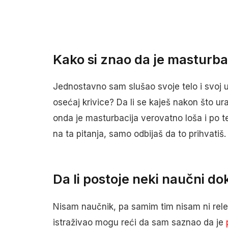
Kako si znao da je masturba
Jednostavno sam slušao svoje telo i svoj 
osećaj krivice? Da li se kaješ nakon što ur
onda je masturbacija verovatno loša i po 
na ta pitanja, samo odbijaš da to prihvatiš.
Da li postoje neki naučni dok
Nisam naučnik, pa samim tim nisam ni rel
istraživao mogu reći da sam saznao da je