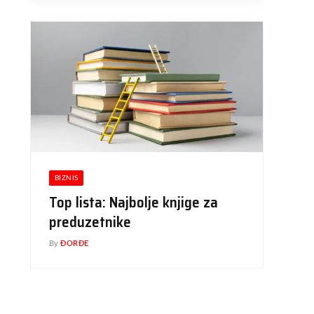
BIZNIS
Top lista: Najbolje knjige za
preduzetnike
By
ĐORĐE