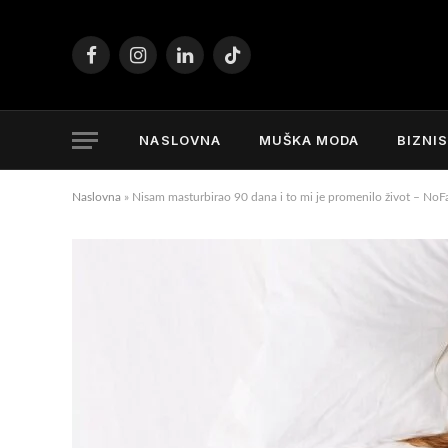
Facebook
Instagram
LinkedIn
TikTok
NASLOVNA
MUŠKA MODA
BIZNI
Naslovna
»
Nisam masturbirao 90 dana i to mi je promenilo život – NoFa