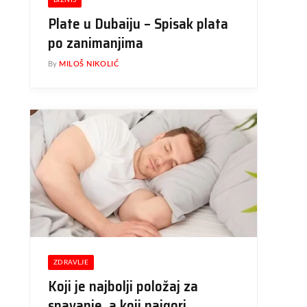
BIZNIS
Plate u Dubaiju – Spisak plata
po zanimanjima
By
MILOŠ NIKOLIĆ
ZDRAVLJE
Koji je najbolji položaj za
spavanje, a koji najgori