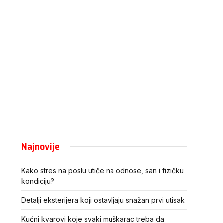
Najnovije
Kako stres na poslu utiče na odnose, san i fizičku
kondiciju?
Detalji eksterijera koji ostavljaju snažan prvi utisak
Kućni kvarovi koje svaki muškarac treba da