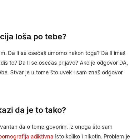
cija loša po tebe?
um. Da li se osećaš umorno nakon toga? Da li imaš
adiš to? Da li se osećaš prljavo? Ako je odgovor DA,
tebe. Stvar je u tome što uvek i sam znaš odgovor
azi da je to tako?
evantan da o tome govorim. Iz onoga što sam
pornografija adiktivna
isto koliko i nikotin. Problem je