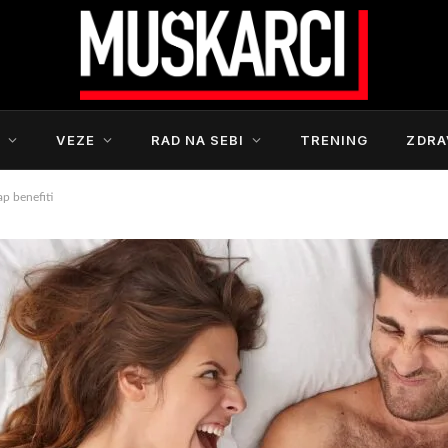
S
VEZE
RAD NA SEBI
TRENING
ZDRA
p benefiti