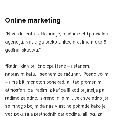
Online marketing
“Našla klijenta iz Holandije, plaćam sebi paušalnu
agenciju. Nasla ga preko Linkedin-a. Imam oko 8
godina iskustva.”
“Radni dan prilično opušteno – ustanem,
napravim kafu, i sednem za računar. Posao volim
– ume biti monoton ponekad, ali tad promenim
atmosferu pa radim iz kafića ili kod prijatelja pa
radimo zajedno. Iskreno, nije mi uvek svejedno jer
se mnogo bojim da nas vlast ne pokrade kako je
već pokušala prethodnih par godina, ali jbg, za