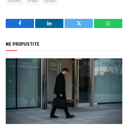
poslovi
srbija
zarada
Facebook
LinkedIn
Twitter
WhatsAp
NE PROPUSTITE