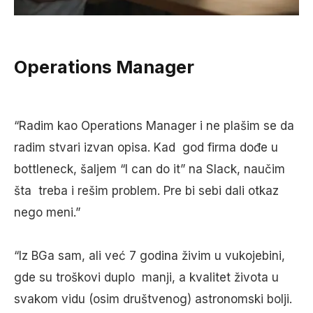
Operations Manager
“Radim kao Operations Manager i ne plašim se da
radim stvari izvan opisa. Kad god firma dođe u
bottleneck, šaljem “I can do it” na Slack, naučim
šta treba i rešim problem. Pre bi sebi dali otkaz
nego meni.”
“Iz BGa sam, ali već 7 godina živim u vukojebini,
gde su troškovi duplo manji, a kvalitet života u
svakom vidu (osim društvenog) astronomski bolji.