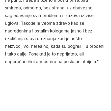
ne puno. I treba složenom poslu pristupati
smireno, odmorno, bez straha, uz obavezno
sagledavanje svih problema i izazova iz više
uglova. Takođe je veoma zdravo kad se
nadređenima i ostalim kolegama jasno i bez
okolišanja stavi do znanja kad je nešto
neizvodljivo, nerealno, kada su pogrešili u proceni
i tako dalje. Ponekad je to neprijatno, ali
dugoročno čini atmosferu na poslu prijatnijom.”