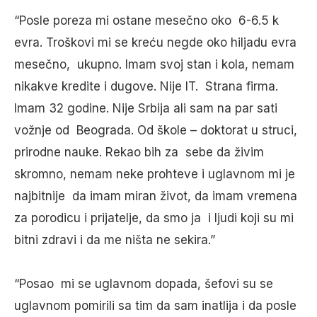
“Posle poreza mi ostane mesečno oko 6-6.5 k
evra. Troškovi mi se kreću negde oko hiljadu evra
mesečno, ukupno. Imam svoj stan i kola, nemam
nikakve kredite i dugove. Nije IT. Strana firma.
Imam 32 godine. Nije Srbija ali sam na par sati
vožnje od Beograda. Od škole – doktorat u struci,
prirodne nauke. Rekao bih za sebe da živim
skromno, nemam neke prohteve i uglavnom mi je
najbitnije da imam miran život, da imam vremena
za porodicu i prijatelje, da smo ja i ljudi koji su mi
bitni zdravi i da me ništa ne sekira.”
“Posao mi se uglavnom dopada, šefovi su se
uglavnom pomirili sa tim da sam inatlija i da posle