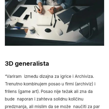
3D generalista
“Variram između dizajna za igrice i Archiviza.
Trenutno kombinujem posao u firmi (archiviz) i
frilens (game art). Posao nije težak ali zna da
bude naporan i zahteva solidnu količinu
predznanja, ali mislim da se može naučiti za par