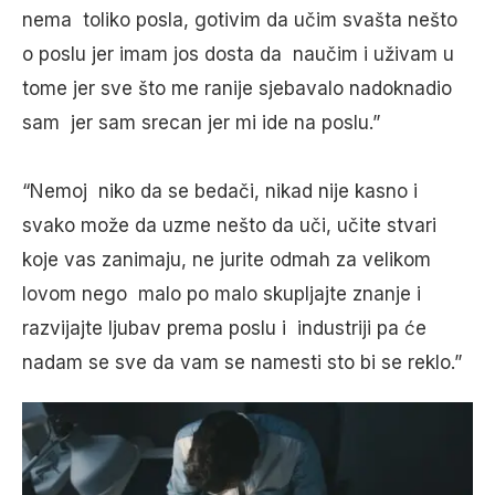
nema toliko posla, gotivim da učim svašta nešto
o poslu jer imam jos dosta da naučim i uživam u
tome jer sve što me ranije sjebavalo nadoknadio
sam jer sam srecan jer mi ide na poslu.”
“Nemoj niko da se bedači, nikad nije kasno i
svako može da uzme nešto da uči, učite stvari
koje vas zanimaju, ne jurite odmah za velikom
lovom nego malo po malo skupljajte znanje i
razvijajte ljubav prema poslu i industriji pa će
nadam se sve da vam se namesti sto bi se reklo.”