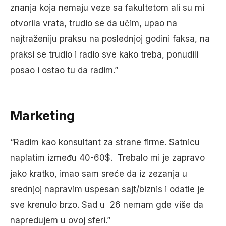
znanja koja nemaju veze sa fakultetom ali su mi
otvorila vrata, trudio se da učim, upao na
najtraženiju praksu na poslednjoj godini faksa, na
praksi se trudio i radio sve kako treba, ponudili
posao i ostao tu da radim.”
Marketing
“Radim kao konsultant za strane firme. Satnicu
naplatim između 40-60$. Trebalo mi je zapravo
jako kratko, imao sam sreće da iz zezanja u
srednjoj napravim uspesan sajt/biznis i odatle je
sve krenulo brzo. Sad u 26 nemam gde više da
napredujem u ovoj sferi.”