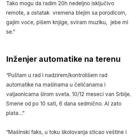
Tako mogu da radim 20h nedeljno isključivo
remote, a ostatak vremena blejim sa porodicom,
gajim voće, pišem knjige, sviram muziku, jebe mi
se.”
Inženjer automatike na terenu
“Puštam u rad i nadzirem/kontrolišem rad
automatike na mašinama u čeličanama i
valjaonicama širom sveta. 10/12 meseci van Srbije.
Smene od po 10 sati, 6 dana sedmično. Al zato
plata…”
“Mašinski faks, u toku školovanja sticao veštine i