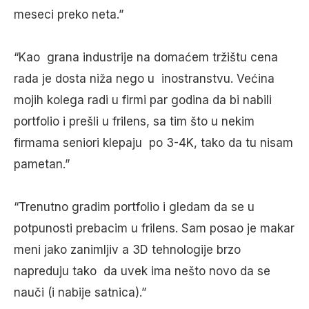
meseci preko neta.”
“Kao grana industrije na domaćem tržištu cena
rada je dosta niža nego u inostranstvu. Većina
mojih kolega radi u firmi par godina da bi nabili
portfolio i prešli u frilens, sa tim što u nekim
firmama seniori klepaju po 3-4K, tako da tu nisam
pametan.”
“Trenutno gradim portfolio i gledam da se u
potpunosti prebacim u frilens. Sam posao je makar
meni jako zanimljiv a 3D tehnologije brzo
napreduju tako da uvek ima nešto novo da se
nauči (i nabije satnica).”