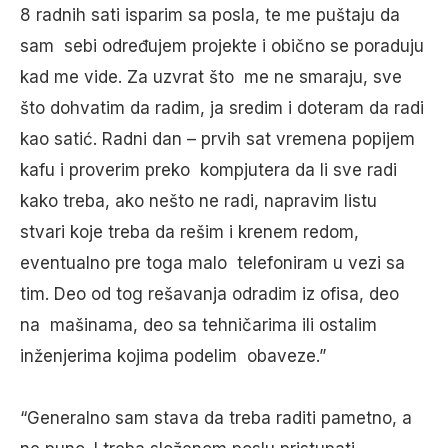
8 radnih sati isparim sa posla, te me puštaju da
sam sebi određujem projekte i obično se poraduju
kad me vide. Za uzvrat što me ne smaraju, sve
što dohvatim da radim, ja sredim i doteram da radi
kao satić. Radni dan – prvih sat vremena popijem
kafu i proverim preko kompjutera da li sve radi
kako treba, ako nešto ne radi, napravim listu
stvari koje treba da rešim i krenem redom,
eventualno pre toga malo telefoniram u vezi sa
tim. Deo od tog rešavanja odradim iz ofisa, deo
na mašinama, deo sa tehničarima ili ostalim
inženjerima kojima podelim obaveze.”
“Generalno sam stava da treba raditi pametno, a