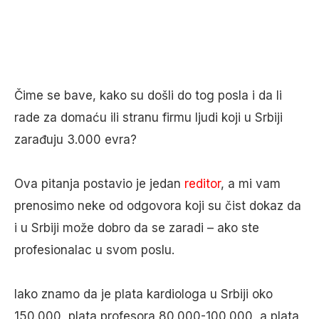
Čime se bave, kako su došli do tog posla i da li
rade za domaću ili stranu firmu ljudi koji u Srbiji
zarađuju 3.000 evra?
Ova pitanja postavio je jedan
reditor
, a mi vam
prenosimo neke od odgovora koji su čist dokaz da
i u Srbiji može dobro da se zaradi – ako ste
profesionalac u svom poslu.
Iako znamo da je plata kardiologa u Srbiji oko
150.000, plata profesora 80.000-100.000, a plata