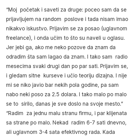
“Moj početak i saveti za druge: poceo sam da se
prijavljujem na random poslove i tada nisam imao
nikakvo iskustvo. Prijavim se za posao (uglavnom
freelance), i onda učim to što su naveli u oglasu.
Jer jebi ga, ako me neko pozove da znam da
odradim šta sam lagao da znam. I tako sam radio
mesecima svaki drugi dan po par sati. Prijavim se,
i gledam sitne kurseve i učio teoriju dizajna. I nije
mi se niko javio bar nekih pola godine, pa sam
nabo neki poso za 2.5 dolara. I tako malo po malo
se to sirilo, danas je sve doslo na svoje mesto.”
“Radim za jednu malu stranu firmu, i par klijenata
sa strane po malo. Nekad radim 6-7 sati dnevno,
ali uglavnom 3-4 sata efektivnog rada. Kada