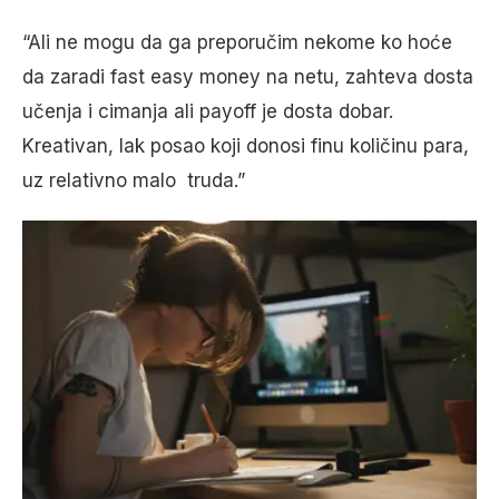
“Ali ne mogu da ga preporučim nekome ko hoće
da zaradi fast easy money na netu, zahteva dosta
učenja i cimanja ali payoff je dosta dobar.
Kreativan, lak posao koji donosi finu količinu para,
uz relativno malo truda.”