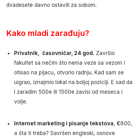
dvadesete davno ostavili za sobom.
Kako mladi zarađuju?
Privatnik, časovničar, 24 god.
Završio
fakultet sa nečim što nema veze sa vezom i
otisao na pijacu, otvorio radnju. Kad sam se
uigrao, iznajmio lokal na boljoj poziciji. E sad da
l zaradim 500e ili 1500e zavisi od meseca i
volje.
Internet marketing i pisanje tekstova
,
€
800,
a šta ti treba? Savršen engleski, osnove