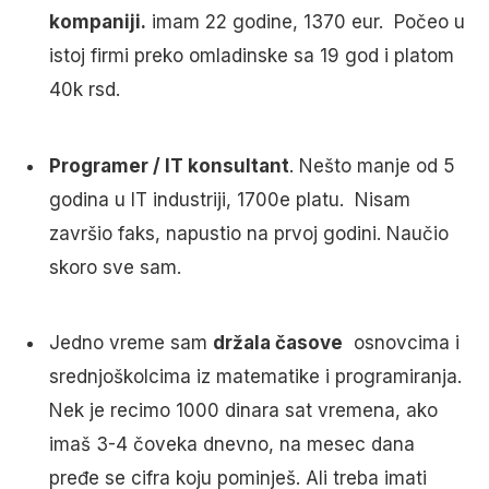
kompaniji.
imam 22 godine, 1370 eur. Počeo u
istoj firmi preko omladinske sa 19 god i platom
40k rsd.
Programer / IT konsultant
. Nešto manje od 5
godina u IT industriji, 1700e platu. Nisam
završio faks, napustio na prvoj godini. Naučio
skoro sve sam.
Jedno vreme sam
držala časove
osnovcima i
srednjoškolcima iz matematike i programiranja.
Nek je recimo 1000 dinara sat vremena, ako
imaš 3-4 čoveka dnevno, na mesec dana
pređe se cifra koju pominješ. Ali treba imati