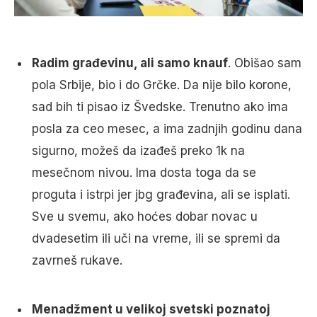
Radim građevinu, ali samo knauf
. Obišao sam
pola Srbije, bio i do Grčke. Da nije bilo korone,
sad bih ti pisao iz Švedske. Trenutno ako ima
posla za ceo mesec, a ima zadnjih godinu dana
sigurno, možeš da izađeš preko 1k na
mesečnom nivou. Ima dosta toga da se
proguta i istrpi jer jbg građevina, ali se isplati.
Sve u svemu, ako hoćes dobar novac u
dvadesetim ili uči na vreme, ili se spremi da
zavrneš rukave.
Menadžment u velikoj svetski poznatoj