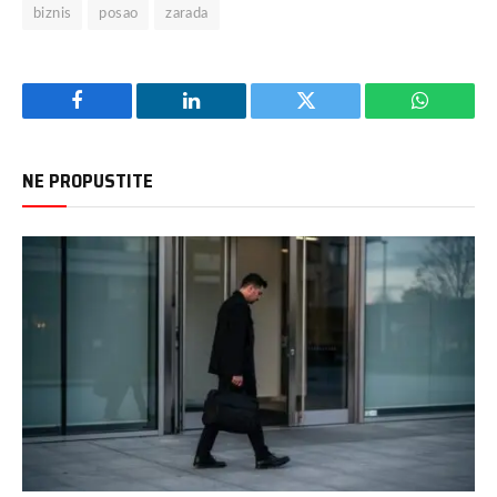
biznis
posao
zarada
Facebook
LinkedIn
Twitter
WhatsAp
NE PROPUSTITE