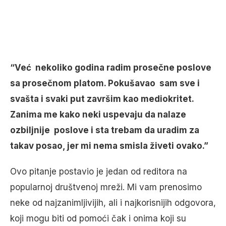
“Već nekoliko godina radim prosečne poslove
sa prosečnom platom. Pokušavao sam sve i
svašta i svaki put završim kao mediokritet.
Zanima me kako neki uspevaju da nalaze
ozbiljnije poslove i sta trebam da uradim za
takav posao, jer mi nema smisla živeti ovako.”
Ovo pitanje postavio je jedan od reditora na
popularnoj društvenoj mreži. Mi vam prenosimo
neke od najzanimljivijih, ali i najkorisnijih odgovora,
koji mogu biti od pomoći čak i onima koji su