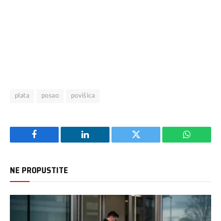
plata
posao
povišica
Facebook
LinkedIn
Twitter
WhatsAp
NE PROPUSTITE