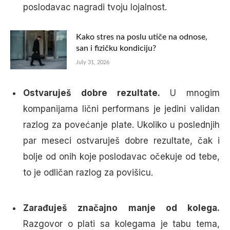
poslodavac nagradi tvoju lojalnost.
Kako stres na poslu utiče na odnose,
san i fizičku kondiciju?
July 31, 2026
Ostvaruješ dobre rezultate.
U mnogim
kompanijama lični performans je jedini validan
razlog za povećanje plate. Ukoliko u poslednjih
par meseci ostvaruješ dobre rezultate, čak i
bolje od onih koje poslodavac očekuje od tebe,
to je odličan razlog za povišicu.
Zarađuješ značajno manje od kolega.
Razgovor o plati sa kolegama je tabu tema,