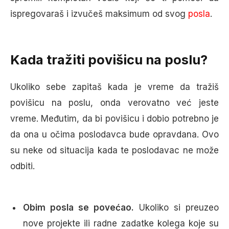
ispregovaraš i izvučeš maksimum od svog
posla
.
Kada tražiti povišicu na poslu?
Ukoliko sebe zapitaš kada je vreme da tražiš
povišicu na poslu, onda verovatno već jeste
vreme. Međutim, da bi povišicu i dobio potrebno je
da ona u očima poslodavca bude opravdana. Ovo
su neke od situacija kada te poslodavac ne može
odbiti.
Obim posla se povećao.
Ukoliko si preuzeo
nove projekte ili radne zadatke kolega koje su