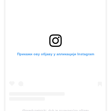
Прикажи ову објаву у апликацији Instagram
@preduzetnicki_duh је поделио/ла објаву