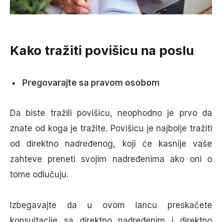
Kako tražiti povišicu na poslu
Pregovarajte sa pravom osobom
Da biste tražili povišicu, neophodno je prvo da
znate od koga je tražite. Povišicu je najbolje tražiti
od direktno nadređenog, koji će kasnije vaše
zahteve preneti svojim nadređenima ako oni o
tome odlučuju.
Izbegavajte da u ovom lancu preskačete
konsultacije sa direktno nadređenim i direktno