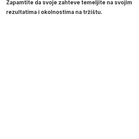
Zapamtite da svoje zahteve temeljite na svojim
rezultatima i okolnostima na tržištu.