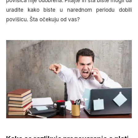
povišica nije odobrena. Pitajte ih šta biste mogli da
uradite kako biste u narednom periodu dobili
povišicu. Šta očekuju od vas?