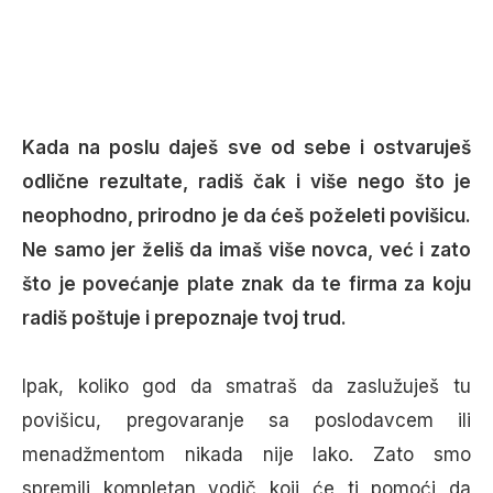
Kada na poslu daješ sve od sebe i ostvaruješ
odlične rezultate, radiš čak i više nego što je
neophodno, prirodno je da ćeš poželeti povišicu.
Ne samo jer želiš da imaš više novca, već i zato
što je povećanje plate znak da te firma za koju
radiš poštuje i prepoznaje tvoj trud.
Ipak, koliko god da smatraš da zaslužuješ tu
povišicu, pregovaranje sa poslodavcem ili
menadžmentom nikada nije lako. Zato smo
spremili kompletan vodič koji će ti pomoći da