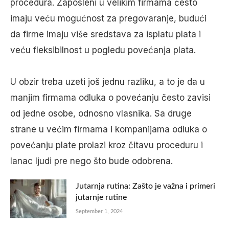
procedura. Zaposleni u velikim firmama često
imaju veću mogućnost za pregovaranje, budući
da firme imaju više sredstava za isplatu plata i
veću fleksibilnost u pogledu povećanja plata.
U obzir treba uzeti još jednu razliku, a to je da u
manjim firmama odluka o povećanju često zavisi
od jedne osobe, odnosno vlasnika. Sa druge
strane u većim firmama i kompanijama odluka o
povećanju plate prolazi kroz čitavu proceduru i
lanac ljudi pre nego što bude odobrena.
Jutarnja rutina: Zašto je važna i primeri
jutarnje rutine
September 1, 2024