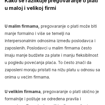
Kako se razlikuje pregovaranje o plati
u maloj i velikoj firmi
U malim firmama,
pregovaranje o plati može biti
manje formalno i više se temelji na
interpersonalnim odnosima između poslodavca i
zaposlenih. Poslodavci u malim firmama često
imaju manje budžete za plate i manju fleksibilnost
u pogledu povećanja plaća. To često znači da
zaposleni moraju pristati na nižu platu u odnosu sa
onima u većim firmama.
U velikim firmama
, pregovaranje o plati obično je
formalnije i poštuje se određena pravila i