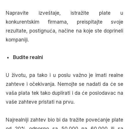
Napravite izveštaje, istražite plate u
konkurentskim firmama, preispitajte svoje
rezultate, postignuća, načine na koje ste doprineli
kompaniji.
Budite realni
U životu, pa tako i u poslu važno je imati realne
zahteve i očekivanja. Nemojte se nadati da će se
vaša plata tek tako duplirati i da će poslodavac na
vaše zahteve pristati na prvu.
Najrealniji zahtev bio bi da tražite povećanje plate
od 20% odnosno sa 50.000 na 60.000 ili sa