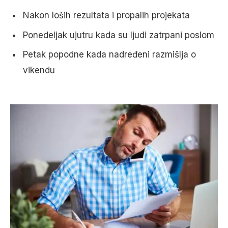
Nakon loših rezultata i propalih projekata
Ponedeljak ujutru kada su ljudi zatrpani poslom
Petak popodne kada nadređeni razmišlja o
vikendu