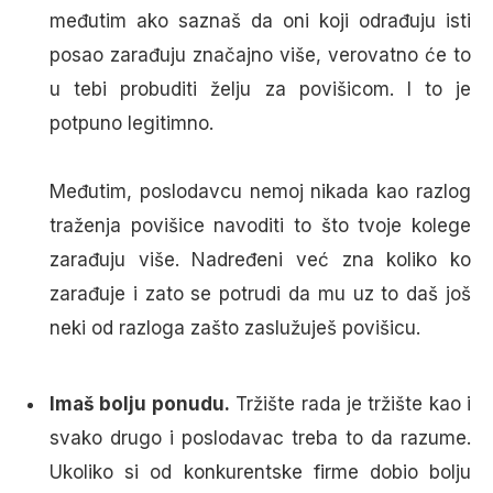
međutim ako saznaš da oni koji odrađuju isti
posao zarađuju značajno više, verovatno će to
u tebi probuditi želju za povišicom. I to je
potpuno legitimno.
Međutim, poslodavcu nemoj nikada kao razlog
traženja povišice navoditi to što tvoje kolege
zarađuju više. Nadređeni već zna koliko ko
zarađuje i zato se potrudi da mu uz to daš još
neki od razloga zašto zaslužuješ povišicu.
Imaš bolju ponudu.
Tržište rada je tržište kao i
svako drugo i poslodavac treba to da razume.
Ukoliko si od konkurentske firme dobio bolju