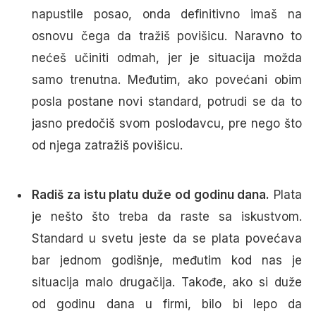
napustile posao, onda definitivno imaš na
osnovu čega da tražiš povišicu. Naravno to
nećeš učiniti odmah, jer je situacija možda
samo trenutna. Međutim, ako povećani obim
posla postane novi standard, potrudi se da to
jasno predočiš svom poslodavcu, pre nego što
od njega zatražiš povišicu.
Radiš za istu platu duže od godinu dana.
Plata
je nešto što treba da raste sa iskustvom.
Standard u svetu jeste da se plata povećava
bar jednom godišnje, međutim kod nas je
situacija malo drugačija. Takođe, ako si duže
od godinu dana u firmi, bilo bi lepo da