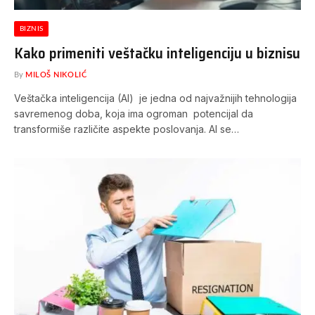
BIZNIS
Kako primeniti veštačku inteligenciju u biznisu
By
MILOŠ NIKOLIĆ
Veštačka inteligencija (AI) je jedna od najvažnijih tehnologija
savremenog doba, koja ima ogroman potencijal da
transformiše različite aspekte poslovanja. AI se…