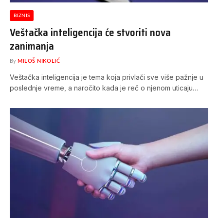
BIZNIS
Veštačka inteligencija će stvoriti nova
zanimanja
By
MILOŠ NIKOLIĆ
Veštačka inteligencija je tema koja privlači sve više pažnje u
poslednje vreme, a naročito kada je reč o njenom uticaju…