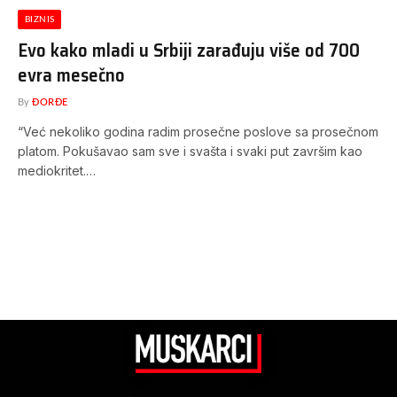
BIZNIS
Evo kako mladi u Srbiji zarađuju više od 700
evra mesečno
By
ĐORĐE
“Već nekoliko godina radim prosečne poslove sa prosečnom
platom. Pokušavao sam sve i svašta i svaki put završim kao
mediokritet.…