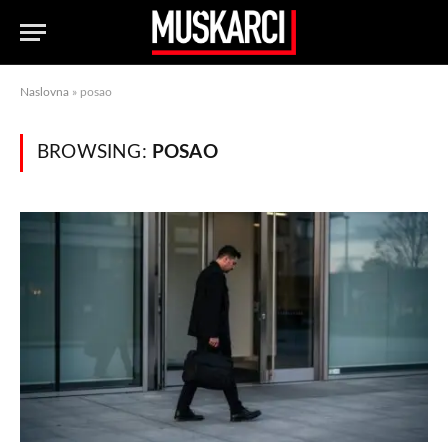
Naslovna
»
posao
BROWSING:
POSAO