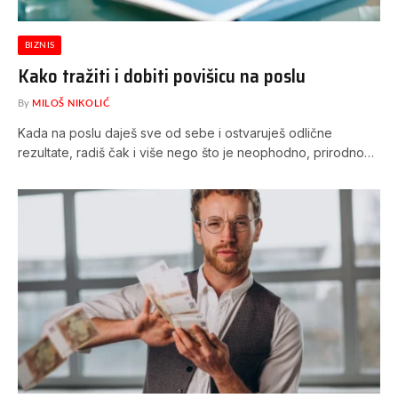
BIZNIS
Kako tražiti i dobiti povišicu na poslu
By
MILOŠ NIKOLIĆ
Kada na poslu daješ sve od sebe i ostvaruješ odlične
rezultate, radiš čak i više nego što je neophodno, prirodno…