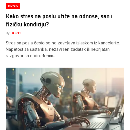
BIZNIS
Kako stres na poslu utiče na odnose, san i
fizičku kondiciju?
By
ĐORĐE
Stres sa posla često se ne završava izlaskom iz kancelarije.
Napetost sa sastanka, nezavršen zadatak ili neprijatan
razgovor sa nadređenim…