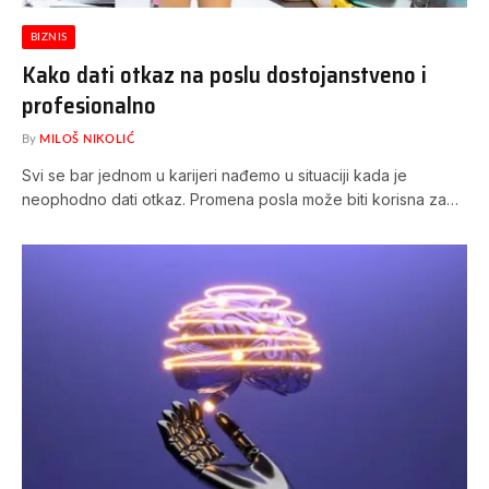
BIZNIS
Kako dati otkaz na poslu dostojanstveno i
profesionalno
By
MILOŠ NIKOLIĆ
Svi se bar jednom u karijeri nađemo u situaciji kada je
neophodno dati otkaz. Promena posla može biti korisna za…