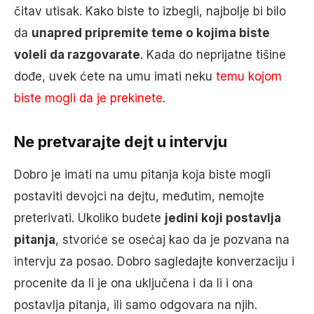
čitav utisak. Kako biste to izbegli, najbolje bi bilo
da
unapred pripremite teme o kojima biste
voleli da razgovarate
. Kada do neprijatne tišine
dođe, uvek ćete na umu imati neku
temu kojom
biste mogli da je prekinete
.
Ne pretvarajte dejt u intervju
Dobro je imati na umu pitanja koja biste mogli
postaviti devojci na dejtu, međutim, nemojte
preterivati. Ukoliko budete
jedini koji postavlja
pitanja
, stvoriće se osećaj kao da je pozvana na
intervju za posao. Dobro sagledajte konverzaciju i
procenite da li je ona uključena i da li i ona
postavlja pitanja, ili samo odgovara na njih.