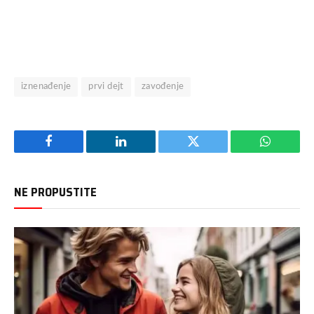
iznenađenje
prvi dejt
zavođenje
Facebook
LinkedIn
Twitter
WhatsAp
NE PROPUSTITE