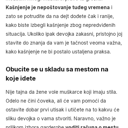
Kašnjenje je nepoštovanje tuđeg vremena
i
zato se potrudite da na dejt dođete čak i ranije,
kako biste izbegli kašnjenje zbog nepredviđenih
situacija. Ukoliko ipak devojka zakasni, pristojno joj
stavite do znanja da vam je tačnost veoma važna,
kako kašnjenje ne bi postalo ustaljena praksa.
Obucite se u skladu sa mestom na
koje idete
Nije tajna da žene vole muškarce koji imaju stila.
Odelo ne čini čoveka, ali će vam pomoći da
ostavite dobar prvi utisak i utičete na to kakvu će
sliku devojka o vama stvoriti. Naravno, važno je
prilikom izbora garderobe
voditi računa o mestu