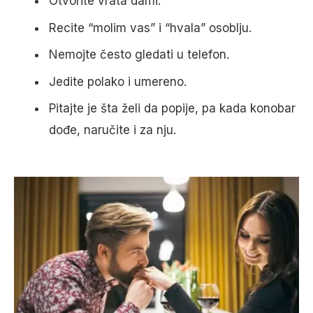
Otvorite vrata dami.
Recite “molim vas” i “hvala” osoblju.
Nemojte često gledati u telefon.
Jedite polako i umereno.
Pitajte je šta želi da popije, pa kada konobar
dođe, naručite i za nju.