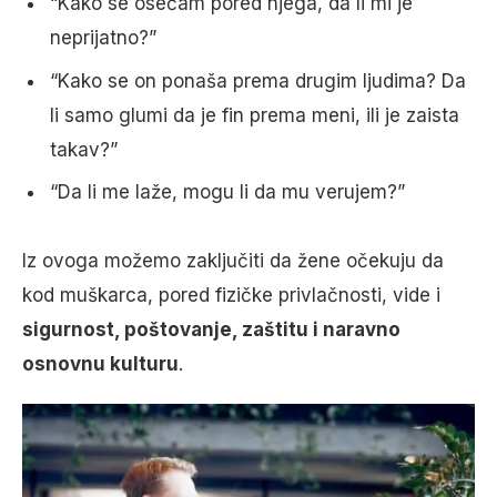
“Kako se osećam pored njega, da li mi je
neprijatno?”
“Kako se on ponaša prema drugim ljudima? Da
li samo glumi da je fin prema meni, ili je zaista
takav?”
“Da li me laže, mogu li da mu verujem?”
Iz ovoga možemo zaključiti da žene očekuju da
kod muškarca, pored fizičke privlačnosti, vide i
sigurnost, poštovanje, zaštitu i naravno
osnovnu kulturu
.