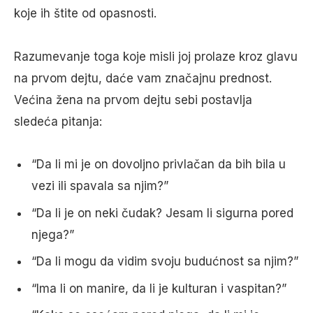
koje ih štite od opasnosti.
Razumevanje toga koje misli joj prolaze kroz glavu
na prvom dejtu, daće vam značajnu prednost.
Većina žena na prvom dejtu sebi postavlja
sledeća pitanja:
“Da li mi je on dovoljno privlačan da bih bila u
vezi ili spavala sa njim?”
“Da li je on neki čudak? Jesam li sigurna pored
njega?”
“Da li mogu da vidim svoju budućnost sa njim?”
“Ima li on manire, da li je kulturan i vaspitan?”