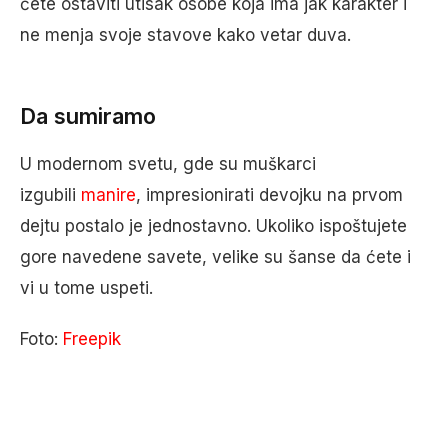
ćete ostaviti utisak osobe koja ima jak karakter i
ne menja svoje stavove kako vetar duva.
Da sumiramo
U modernom svetu, gde su muškarci
izgubili
manire
, impresionirati devojku na prvom
dejtu postalo je jednostavno. Ukoliko ispoštujete
gore navedene savete, velike su šanse da ćete i
vi u tome uspeti.
Foto:
Freepik