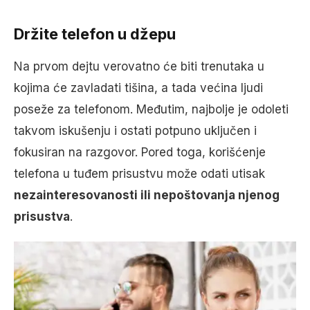
Držite telefon u džepu
Na prvom dejtu verovatno će biti trenutaka u
kojima će zavladati tišina, a tada većina ljudi
poseže za telefonom. Međutim, najbolje je odoleti
takvom iskušenju i ostati potpuno uključen i
fokusiran na razgovor. Pored toga, korišćenje
telefona u tuđem prisustvu može odati utisak
nezainteresovanosti ili nepoštovanja njenog
prisustva
.