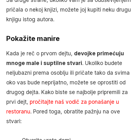
pričala o nekoj knjizi, možete joj kupiti neku drugu
knjigu istog autora.
Pokažite manire
Kada je reč o prvom dejtu,
devojke primećuju
mnoge male i suptilne stvari
. Ukoliko budete
neljubazni prema osoblju ili pričate tako da svima
oko vas bude neprijatno, možete se oprostiti od
drugog dejta. Kako biste se najbolje pripremili za
prvi dejt,
pročitajte naš vodič za ponašanje u
restoranu
. Pored toga, obratite pažnju na ove
stvari: