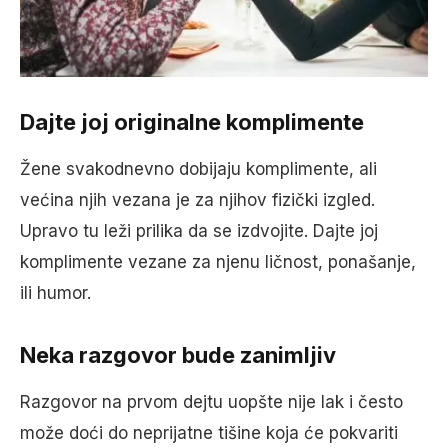
Dajte joj originalne komplimente
Žene svakodnevno dobijaju komplimente, ali
većina njih vezana je za njihov fizički izgled.
Upravo tu leži prilika da se izdvojite. Dajte joj
komplimente vezane za njenu ličnost, ponašanje,
ili humor.
Neka razgovor bude zanimljiv
Razgovor na prvom dejtu uopšte nije lak i često
može doći do neprijatne tišine koja će pokvariti