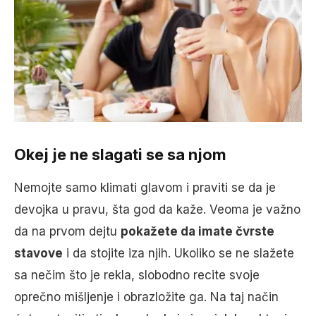
Okej je ne slagati se sa njom
Nemojte samo klimati glavom i praviti se da je
devojka u pravu, šta god da kaže. Veoma je važno
da na prvom dejtu
pokažete da imate čvrste
stavove
i da stojite iza njih. Ukoliko se ne slažete
sa nečim što je rekla, slobodno recite svoje
oprečno mišljenje i obrazložite ga. Na taj način