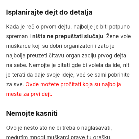
Isplanirajte dejt do detalja
Kada je reč o prvom dejtu, najbolje je biti potpuno
spreman i
ništa ne prepuštati slučaju
. Žene vole
muškarce koji su dobri organizatori i zato je
najbolje preuzeti čitavu organizaciju prvog dejta
na sebe. Nemojte je pitati gde bi volela da ide, niti
je terati da daje svoje ideje, već se sami pobrinite
za sve.
Ovde možete pročitati koja su najbolja
mesta za prvi dejt.
Nemojte kasniti
Ovo je nešto što ne bi trebalo naglašavati,
međutim mnogi muškarci prave tu grešku.