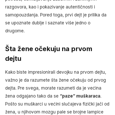
razgovora, kao i pokazivanje autentičnosti i
samopouzdanja. Pored toga, prvi dejt je prilika da
se upoznate dublje i saznate više jedno o
drugome.
Šta žene očekuju na prvom
dejtu
Kako biste impresionirali devojku na prvom dejtu,
važno je da razumete šta žene očekuju od prvog
dejta. Pre svega, morate razumeti da je većina
žena odgajano tako da se
“paze” muškaraca
.
Pošto su muškarci u većini slučajeva fizički jači od
žena, u njihovom mozgu pale se brojne lampice