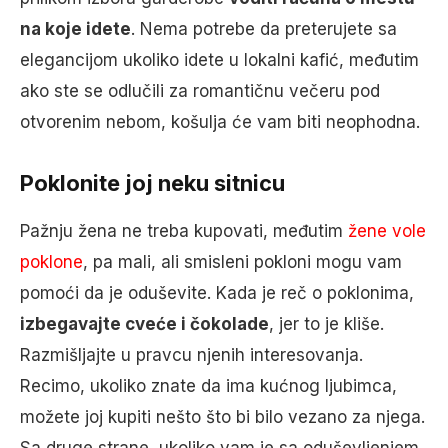
na koje idete
. Nema potrebe da preterujete sa
elegancijom ukoliko idete u lokalni kafić, međutim
ako ste se odlučili za romantičnu večeru pod
otvorenim nebom, košulja će vam biti neophodna.
Poklonite joj neku sitnicu
Pažnju žena ne treba kupovati, međutim
žene vole
poklone
, pa mali, ali smisleni pokloni mogu vam
pomoći da je oduševite. Kada je reč o poklonima,
izbegavajte cveće i čokolade
, jer to je kliše.
Razmišljajte u pravcu njenih interesovanja.
Recimo, ukoliko znate da ima kućnog ljubimca,
možete joj kupiti nešto što bi bilo vezano za njega.
Sa druge strane, ukoliko vam je sa oduševljenjem