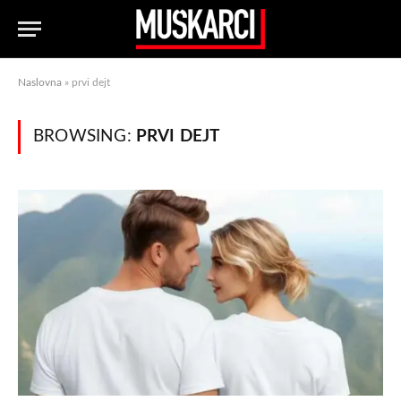
Naslovna
»
prvi dejt
BROWSING:
PRVI DEJT