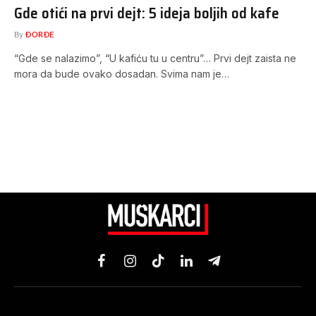
Gde otići na prvi dejt: 5 ideja boljih od kafe
By
ĐORĐE
“Gde se nalazimo”, “U kafiću tu u centru”… Prvi dejt zaista ne
mora da bude ovako dosadan. Svima nam je…
Facebook
Instagram
TikTok
LinkedIn
Telegram