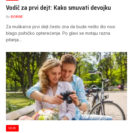
Vodič za prvi dejt: Kako smuvati devojku
By
ĐORĐE
Za muškarce prvi dejt često zna da bude nešto što nosi
blago psihičko opterećenje. Po glavi se motaju razna
pitanja…
VEZE