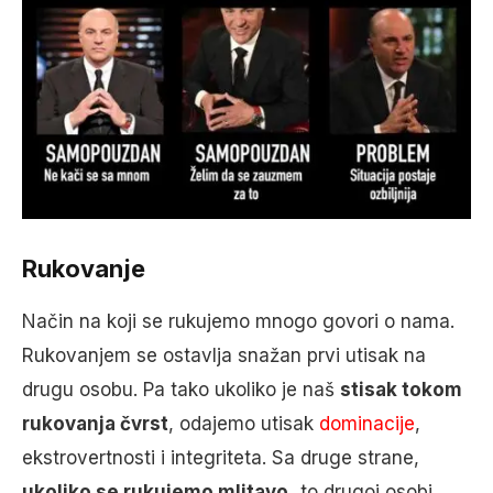
Rukovanje
Način na koji se rukujemo mnogo govori o nama.
Rukovanjem se ostavlja snažan prvi utisak na
drugu osobu. Pa tako ukoliko je naš
stisak tokom
rukovanja čvrst
, odajemo utisak
dominacije
,
ekstrovertnosti i integriteta. Sa druge strane,
ukoliko se rukujemo mlitavo,
to drugoj osobi