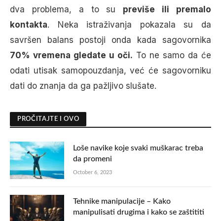
dva problema, a to su
previše ili premalo
kontakta
. Neka istraživanja pokazala su da
savršen balans postoji onda kada sagovornika
70% vremena gledate u oči.
To ne samo da će
odati utisak samopouzdanja, već će sagovorniku
dati do znanja da ga pažljivo slušate.
PROČITAJTE I OVO
Loše navike koje svaki muškarac treba
da promeni
October 6, 2023
Tehnike manipulacije – Kako
manipulisati drugima i kako se zaštititi