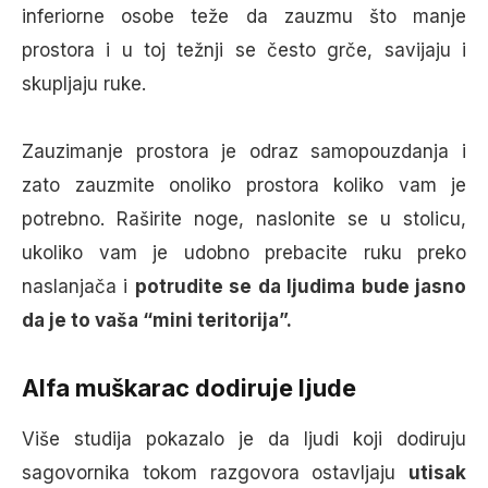
inferiorne osobe teže da zauzmu što manje
prostora i u toj težnji se često grče, savijaju i
skupljaju ruke.
Zauzimanje prostora je odraz samopouzdanja i
zato zauzmite onoliko prostora koliko vam je
potrebno. Raširite noge, naslonite se u stolicu,
ukoliko vam je udobno prebacite ruku preko
naslanjača i
potrudite se da ljudima bude jasno
da je to vaša “mini teritorija”.
Alfa muškarac dodiruje ljude
Više studija pokazalo je da ljudi koji dodiruju
sagovornika tokom razgovora ostavljaju
utisak