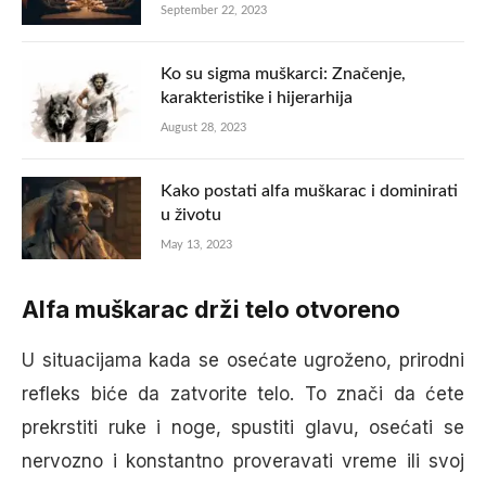
September 22, 2023
Ko su sigma muškarci: Značenje,
karakteristike i hijerarhija
August 28, 2023
Kako postati alfa muškarac i dominirati
u životu
May 13, 2023
Alfa muškarac drži telo otvoreno
U situacijama kada se osećate ugroženo, prirodni
refleks biće da zatvorite telo. To znači da ćete
prekrstiti ruke i noge, spustiti glavu, osećati se
nervozno i konstantno proveravati vreme ili svoj