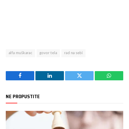
alfa muškarac
govor tela
rad na sebi
Facebook
LinkedIn
Twitter
WhatsAp
NE PROPUSTITE