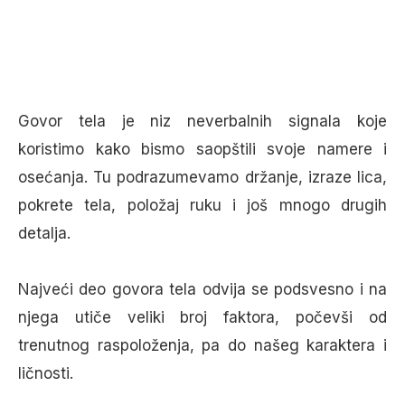
Govor tela je niz neverbalnih signala koje
koristimo kako bismo saopštili svoje namere i
osećanja. Tu podrazumevamo držanje, izraze lica,
pokrete tela, položaj ruku i još mnogo drugih
detalja.
Najveći deo govora tela odvija se podsvesno i na
njega utiče veliki broj faktora, počevši od
trenutnog raspoloženja, pa do našeg karaktera i
ličnosti.