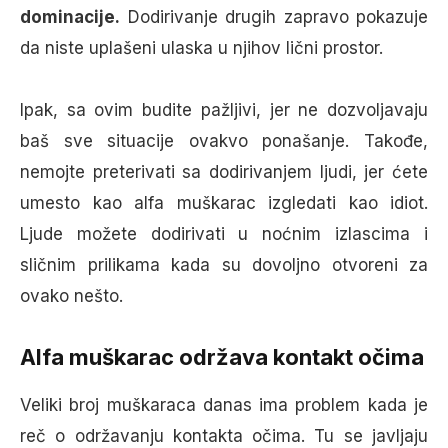
dominacije.
Dodirivanje drugih zapravo pokazuje
da niste uplašeni ulaska u njihov lični prostor.
Ipak, sa ovim budite pažljivi, jer ne dozvoljavaju
baš sve situacije ovakvo ponašanje. Takođe,
nemojte preterivati sa dodirivanjem ljudi, jer ćete
umesto kao alfa muškarac izgledati kao idiot.
Ljude možete dodirivati u noćnim izlascima i
sličnim prilikama kada su dovoljno otvoreni za
ovako nešto.
Alfa muškarac održava kontakt očima
Veliki broj muškaraca danas ima problem kada je
reč o održavanju kontakta očima. Tu se javljaju