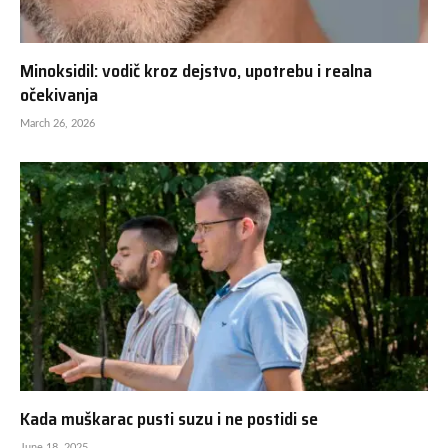
Minoksidil: vodič kroz dejstvo, upotrebu i realna
očekivanja
March 26, 2026
Kada muškarac pusti suzu i ne postidi se
June 18, 2025