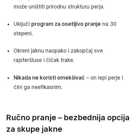
može uništiti prirodnu strukturu perja.
Uključi
program za osetljivo pranje
na 30
stepeni.
Okreni jaknu naopako i zakopčaj sve
rajsferšluse i čičak trake.
Nikada ne koristi omekšivač
– on lepi perje i
čini ga neefikasnim.
Ručno pranje – bezbednija opcija
za skupe jakne