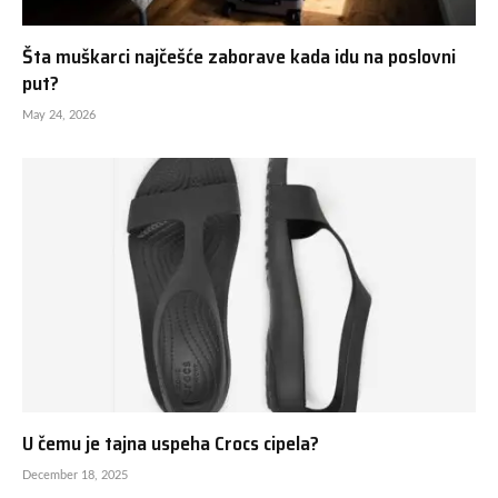
Šta muškarci najčešće zaborave kada idu na poslovni
put?
May 24, 2026
U čemu je tajna uspeha Crocs cipela?
December 18, 2025