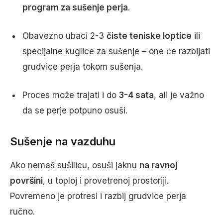
program za sušenje perja
.
Obavezno ubaci 2-3
čiste teniske loptice
ili
specijalne kuglice za sušenje – one će razbijati
grudvice perja tokom sušenja.
Proces može trajati i do
3-4 sata
, ali je važno
da se perje potpuno osuši.
Sušenje na vazduhu
Ako nemaš sušilicu, osuši jaknu
na ravnoj
površini
, u toploj i provetrenoj prostoriji.
Povremeno je protresi i razbij grudvice perja
ručno.