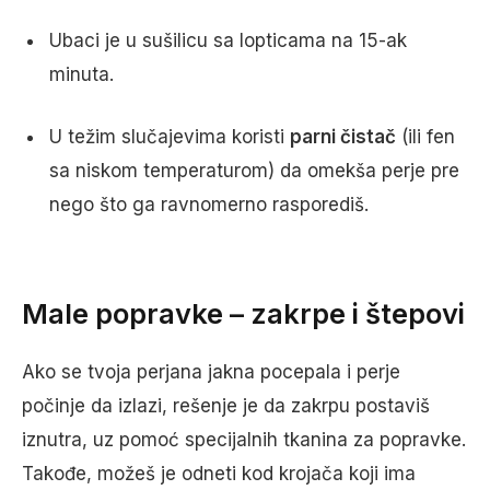
Ubaci je u sušilicu sa lopticama na 15-ak
minuta.
U težim slučajevima koristi
parni čistač
(ili fen
sa niskom temperaturom) da omekša perje pre
nego što ga ravnomerno rasporediš.
Male popravke – zakrpe i štepovi
Ako se tvoja perjana jakna pocepala i perje
počinje da izlazi, rešenje je da zakrpu postaviš
iznutra, uz pomoć specijalnih tkanina za popravke.
Takođe, možeš je odneti kod krojača koji ima