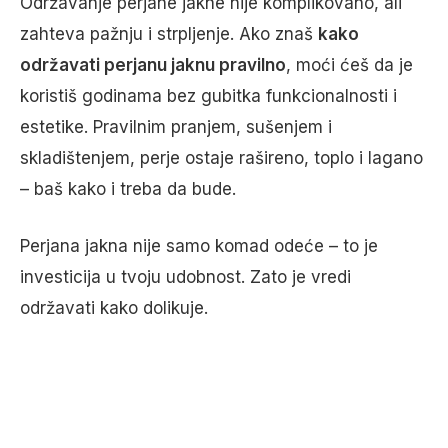
Održavanje perjane jakne nije komplikovano, ali
zahteva pažnju i strpljenje. Ako znaš
kako
održavati perjanu jaknu pravilno
, moći ćeš da je
koristiš godinama bez gubitka funkcionalnosti i
estetike. Pravilnim pranjem, sušenjem i
skladištenjem, perje ostaje rašireno, toplo i lagano
– baš kako i treba da bude.
Perjana jakna nije samo komad odeće – to je
investicija u tvoju udobnost. Zato je vredi
održavati kako dolikuje.