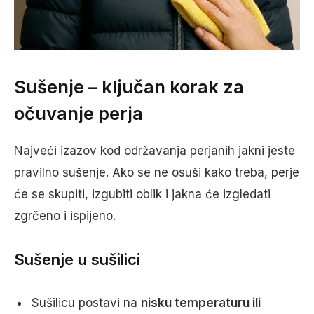
Sušenje – ključan korak za
očuvanje perja
Najveći izazov kod održavanja perjanih jakni jeste
pravilno sušenje. Ako se ne osuši kako treba, perje
će se skupiti, izgubiti oblik i jakna će izgledati
zgrčeno i ispijeno.
Sušenje u sušilici
Sušilicu postavi na
nisku temperaturu ili