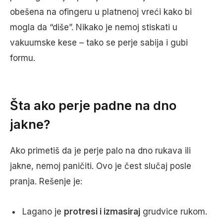
obešena na ofingeru u platnenoj vreći kako bi
mogla da “diše”. Nikako je nemoj stiskati u
vakuumske kese – tako se perje sabija i gubi
formu.
Šta ako perje padne na dno
jakne?
Ako primetiš da je perje palo na dno rukava ili
jakne, nemoj paničiti. Ovo je čest slučaj posle
pranja. Rešenje je:
Lagano je
protresi i izmasiraj
grudvice rukom.