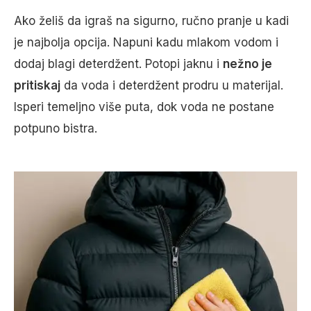
Ako želiš da igraš na sigurno, ručno pranje u kadi
je najbolja opcija. Napuni kadu mlakom vodom i
dodaj blagi deterdžent. Potopi jaknu i
nežno je
pritiskaj
da voda i deterdžent prodru u materijal.
Isperi temeljno više puta, dok voda ne postane
potpuno bistra.