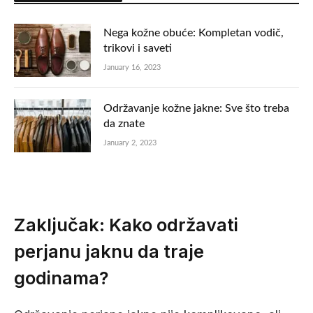
Nega kožne obuće: Kompletan vodič,
trikovi i saveti
January 16, 2023
Održavanje kožne jakne: Sve što treba
da znate
January 2, 2023
Zaključak: Kako održavati
perjanu jaknu da traje
godinama?