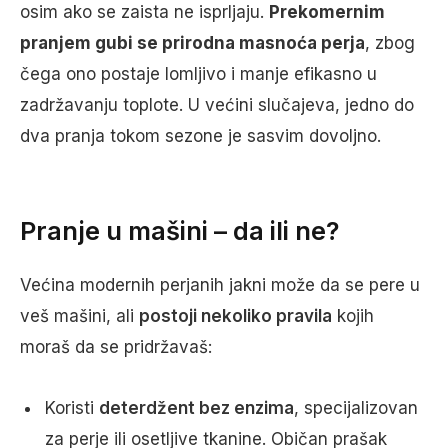
osim ako se zaista ne isprljaju.
Prekomernim
pranjem gubi se prirodna masnoća perja
, zbog
čega ono postaje lomljivo i manje efikasno u
zadržavanju toplote. U većini slučajeva, jedno do
dva pranja tokom sezone je sasvim dovoljno.
Pranje u mašini – da ili ne?
Većina modernih perjanih jakni može da se pere u
veš mašini, ali
postoji nekoliko pravila
kojih
moraš da se pridržavaš:
Koristi
deterdžent
bez enzima
, specijalizovan
za perje ili osetljive tkanine. Običan prašak