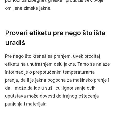
pomoći da izbegneš greške i produžiš vek tvoje
omiljene zimske jakne.
Proveri etiketu pre nego što išta
uradiš
Pre nego što kreneš sa pranjem, uvek pročitaj
etiketu na unutrašnjem delu jakne. Tamo se nalaze
informacije o preporučenim temperaturama
pranja, da li je jakna pogodna za mašinsko pranje i
da li može da ide u sušilicu. Ignorisanje ovih
uputstava može dovesti do trajnog oštećenja
punjenja i materijala.