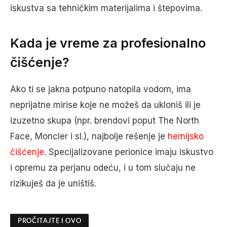
iskustva sa tehničkim materijalima i štepovima.
Kada je vreme za profesionalno
čišćenje?
Ako ti se jakna potpuno natopila vodom, ima
neprijatne mirise koje ne možeš da ukloniš ili je
izuzetno skupa (npr. brendovi poput The North
Face, Moncler i sl.), najbolje rešenje je
hemijsko
čišćenje
. Specijalizovane perionice imaju iskustvo
i opremu za perjanu odeću, i u tom slučaju ne
rizikuješ da je uništiš.
PROČITAJTE I OVO