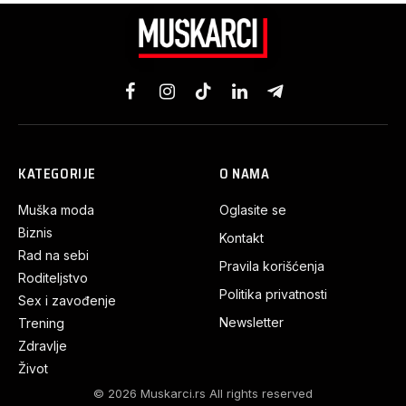
Facebook
Instagram
TikTok
LinkedIn
Telegram
KATEGORIJE
O NAMA
Muška moda
Oglasite se
Biznis
Kontakt
Rad na sebi
Pravila korišćenja
Roditeljstvo
Politika privatnosti
Sex i zavođenje
Newsletter
Trening
Zdravlje
Život
© 2026 Muskarci.rs All rights reserved