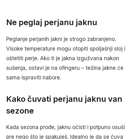
Ne peglaj perjanu jaknu
Peglanje perjanih jakni je strogo zabranjeno.
Visoke temperature mogu otopiti spoljašnji sloj i
oštetiti perje. Ako ti je jakna izgužvana nakon
sušenja, ostavi je na ofingeru – težina jakne će
sama ispraviti nabore.
Kako čuvati perjanu jaknu van
sezone
Kada sezona prođe, jaknu očisti i potpuno osuši
pre nego što je spakuješ. Idealno je da se čuva