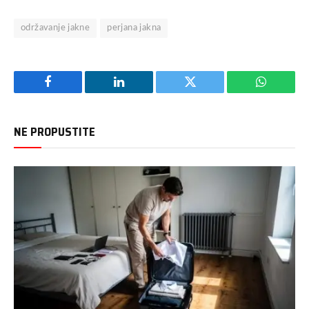
održavanje jakne
perjana jakna
Facebook
LinkedIn
Twitter
WhatsAp
NE PROPUSTITE