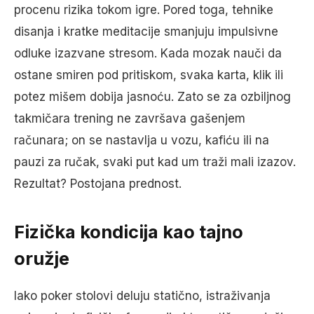
procenu rizika tokom igre. Pored toga, tehnike
disanja i kratke meditacije smanjuju impulsivne
odluke izazvane stresom. Kada mozak nauči da
ostane smiren pod pritiskom, svaka karta, klik ili
potez mišem dobija jasnoću. Zato se za ozbiljnog
takmičara trening ne završava gašenjem
računara; on se nastavlja u vozu, kafiću ili na
pauzi za ručak, svaki put kad um traži mali izazov.
Rezultat? Postojana prednost.
Fizička kondicija kao tajno
oružje
Iako poker stolovi deluju statično, istraživanja