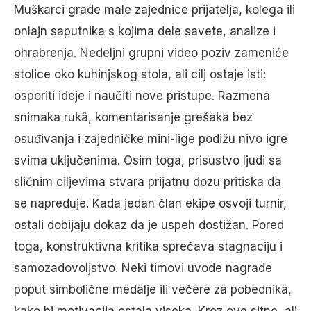
Muškarci grade male zajednice prijatelja, kolega ili
onlajn saputnika s kojima dele savete, analize i
ohrabrenja. Nedeljni grupni video poziv zameniće
stolice oko kuhinjskog stola, ali cilj ostaje isti:
osporiti ideje i naučiti nove pristupe. Razmena
snimaka rukâ, komentarisanje grešaka bez
osuđivanja i zajedničke mini-lige podižu nivo igre
svima uključenima. Osim toga, prisustvo ljudi sa
sličnim ciljevima stvara prijatnu dozu pritiska da
se napreduje. Kada jedan član ekipe osvoji turnir,
ostali dobijaju dokaz da je uspeh dostižan. Pored
toga, konstruktivna kritika sprečava stagnaciju i
samozadovoljstvo. Neki timovi uvode nagrade
poput simbolične medalje ili večere za pobednika,