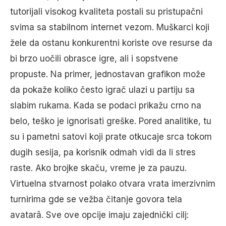
tutorijali visokog kvaliteta postali su pristupačni
svima sa stabilnom internet vezom. Muškarci koji
žele da ostanu konkurentni koriste ove resurse da
bi brzo uočili obrasce igre, ali i sopstvene
propuste. Na primer, jednostavan grafikon može
da pokaže koliko često igrač ulazi u partiju sa
slabim rukama. Kada se podaci prikažu crno na
belo, teško je ignorisati greške. Pored analitike, tu
su i pametni satovi koji prate otkucaje srca tokom
dugih sesija, pa korisnik odmah vidi da li stres
raste. Ako brojke skaču, vreme je za pauzu.
Virtuelna stvarnost polako otvara vrata imerzivnim
turnirima gde se vežba čitanje govora tela
avatarâ. Sve ove opcije imaju zajednički cilj: