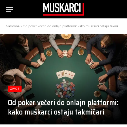
Naslovna
»
Od poker večeri do onlajn platformi: kako muškarci ostaju takmičari
ŽIVOT
Od poker večeri do onlajn platformi:
kako muškarci ostaju takmičari