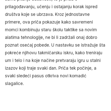
prilagođavanju, učenju i ostajanju korak ispred
društva koje se ubrzava. Kroz jednostavne
primere, ova priča pokazuje kako savremeni
momci kombinuju staru školu taktike sa novim
alatima tehnologije, ne bi li zadržali onaj dobro
poznat osećaj pobede. U nastavku se istražuje šta
pokreće njihovu takmičarsku iskru, kako treniraju
um i telo i na koje načine pretvaraju igru u stalni
izazov koji traje svaki dan. Priča tek počinje, a
svaki sledeći pasus otkriva novi komadić
slagalice.