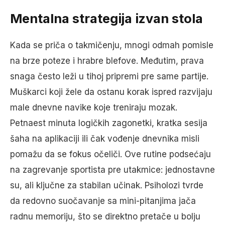
Mentalna strategija izvan stola
Kada se priča o takmičenju, mnogi odmah pomisle
na brze poteze i hrabre blefove. Međutim, prava
snaga često leži u tihoj pripremi pre same partije.
Muškarci koji žele da ostanu korak ispred razvijaju
male dnevne navike koje treniraju mozak.
Petnaest minuta logičkih zagonetki, kratka sesija
šaha na aplikaciji ili čak vođenje dnevnika misli
pomažu da se fokus očeliči. Ove rutine podsećaju
na zagrevanje sportista pre utakmice: jednostavne
su, ali ključne za stabilan učinak. Psiholozi tvrde
da redovno suočavanje sa mini-pitanjima jača
radnu memoriju, što se direktno pretače u bolju