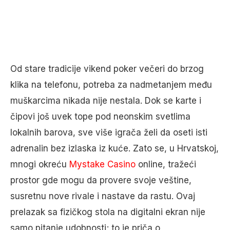
Od stare tradicije vikend poker večeri do brzog
klika na telefonu, potreba za nadmetanjem među
muškarcima nikada nije nestala. Dok se karte i
čipovi još uvek tope pod neonskim svetlima
lokalnih barova, sve više igrača želi da oseti isti
adrenalin bez izlaska iz kuće. Zato se, u Hrvatskoj,
mnogi okreću
Mystake Casino
online, tražeći
prostor gde mogu da provere svoje veštine,
susretnu nove rivale i nastave da rastu. Ovaj
prelazak sa fizičkog stola na digitalni ekran nije
samo pitanje udobnosti; to je priča o