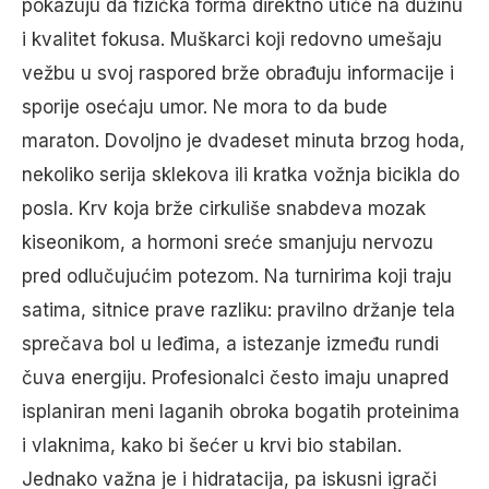
pokazuju da fizička forma direktno utiče na dužinu
i kvalitet fokusa. Muškarci koji redovno umešaju
vežbu u svoj raspored brže obrađuju informacije i
sporije osećaju umor. Ne mora to da bude
maraton. Dovoljno je dvadeset minuta brzog hoda,
nekoliko serija sklekova ili kratka vožnja bicikla do
posla. Krv koja brže cirkuliše snabdeva mozak
kiseonikom, a hormoni sreće smanjuju nervozu
pred odlučujućim potezom. Na turnirima koji traju
satima, sitnice prave razliku: pravilno držanje tela
sprečava bol u leđima, a istezanje između rundi
čuva energiju. Profesionalci često imaju unapred
isplaniran meni laganih obroka bogatih proteinima
i vlaknima, kako bi šećer u krvi bio stabilan.
Jednako važna je i hidratacija, pa iskusni igrači