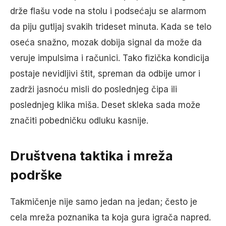
drže flašu vode na stolu i podsećaju se alarmom
da piju gutljaj svakih trideset minuta. Kada se telo
oseća snažno, mozak dobija signal da može da
veruje impulsima i računici. Tako fizička kondicija
postaje nevidljivi štit, spreman da odbije umor i
zadrži jasnoću misli do poslednjeg čipa ili
poslednjeg klika miša. Deset skleka sada može
značiti pobedničku odluku kasnije.
Društvena taktika i mreža
podrške
Takmičenje nije samo jedan na jedan; često je
cela mreža poznanika ta koja gura igrača napred.