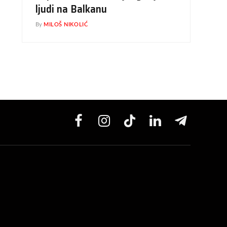
ljudi na Balkanu
By
MILOŠ NIKOLIĆ
Facebook
Instagram
TikTok
LinkedIn
Telegram