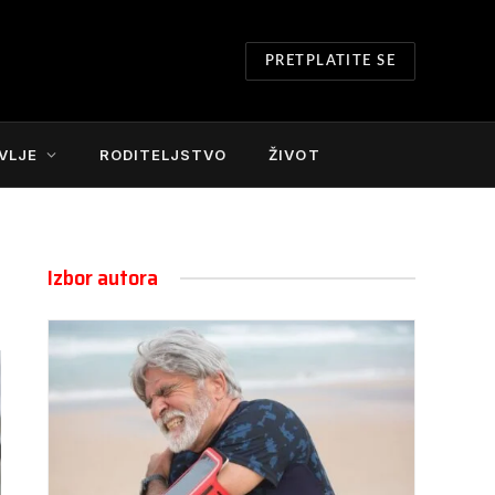
PRETPLATITE SE
VLJE
RODITELJSTVO
ŽIVOT
Izbor autora