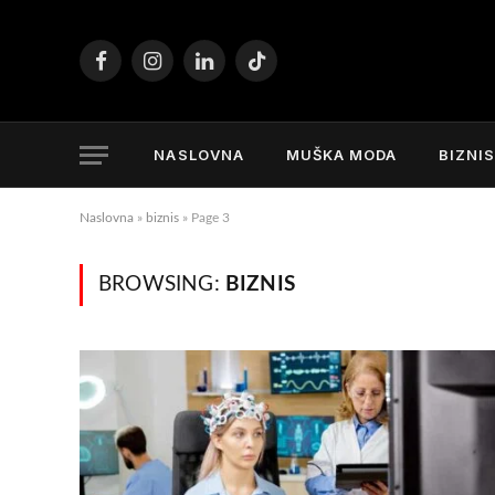
Facebook
Instagram
LinkedIn
TikTok
NASLOVNA
MUŠKA MODA
BIZNI
Naslovna
»
biznis
»
Page 3
BROWSING:
BIZNIS