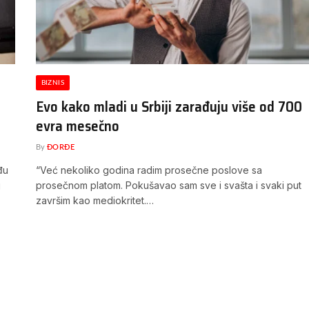
BIZNIS
Evo kako mladi u Srbiji zarađuju više od 700
evra mesečno
By
ĐORĐE
đu
“Već nekoliko godina radim prosečne poslove sa
j
prosečnom platom. Pokušavao sam sve i svašta i svaki put
završim kao mediokritet.…