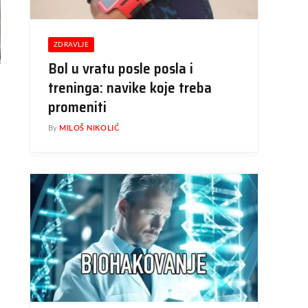
ZDRAVLJE
Bol u vratu posle posla i
treninga: navike koje treba
promeniti
By
MILOŠ NIKOLIĆ