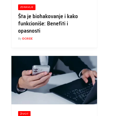
ZDRAVLJE
Šta je biohakovanje i kako
funkcioniše: Benefiti i
opasnosti
By
ĐORĐE
ŽIVOT