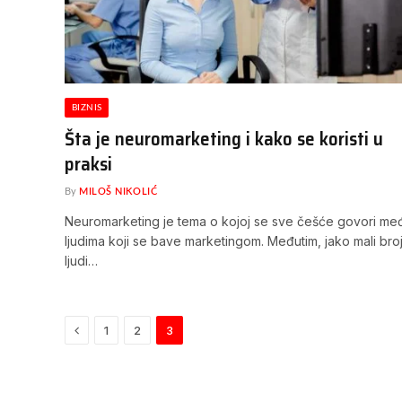
BIZNIS
Šta je neuromarketing i kako se koristi u
praksi
By
MILOŠ NIKOLIĆ
Neuromarketing je tema o kojoj se sve češće govori me
ljudima koji se bave marketingom. Međutim, jako mali bro
ljudi…
Previous
1
2
3