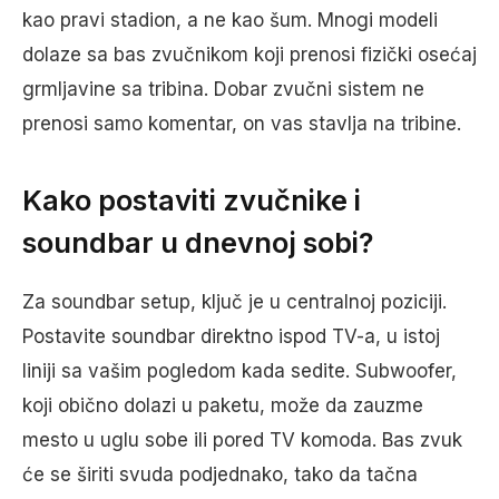
kao pravi stadion, a ne kao šum. Mnogi modeli
dolaze sa bas zvučnikom koji prenosi fizički osećaj
grmljavine sa tribina. Dobar zvučni sistem ne
prenosi samo komentar, on vas stavlja na tribine.
Kako postaviti zvučnike i
soundbar u dnevnoj sobi?
Za soundbar setup, ključ je u centralnoj poziciji.
Postavite soundbar direktno ispod TV-a, u istoj
liniji sa vašim pogledom kada sedite. Subwoofer,
koji obično dolazi u paketu, može da zauzme
mesto u uglu sobe ili pored TV komoda. Bas zvuk
će se širiti svuda podjednako, tako da tačna