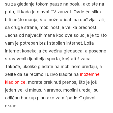
su za gledanje tokom pauze na poslu, ako ste na
putu, ili kada je glavni TV zauzet. Ovde će slika
biti nešto manja, što može uticati na dođivljaj, ali,
sa druge strane, mobilnost je velika prednost.
Jedna od najvećih mana kod ove solucije je to što
vam je potreban brz i stabilan internet. Loša
internet konekcija će većinu gledaoca, a posebno
strastvenih ljubitelja sporta, koštati živaca.
Takođe, ukoliko gledate na mobilnom uređaju, a
želite da se recimo i uživo kladite na
inozemne
kladionice
, morate prekinuti prenos, što je još
jedan veliki minus. Naravno, mobilni uređaji su
odličan backup plan ako vam “padne” glavni
ekran.