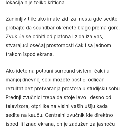
lokacija nije toliko kritična.
Zanimljiv trik: ako imate zid iza mesta gde sedite,
probajte da soundbar okrenete blago prema gore.
Zvuk će se odbiti od plafona i zida iza vas,
stvarajući osećaj prostornosti čak i sa jednom
trakom ispod ekrana.
Ako idete na potpuni surround sistem, čak i u
manjoj dnevnoj sobi možete postići odličan
rezultat bez pretvaranja prostora u studijsku sobu.
Prednji zvučnici treba da stoje levo i desno od
televizora, otprilike na visini vaših ušiju kada
sedite na kauču. Centralni zvučnik ide direktno
ispod ili iznad ekrana, on je zadužen za jasnoću