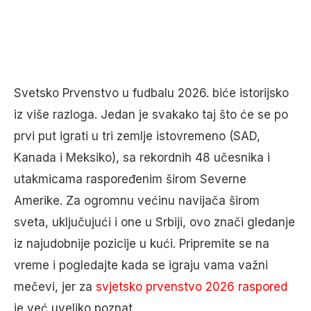
Svetsko Prvenstvo u fudbalu 2026. biće istorijsko
iz više razloga. Jedan je svakako taj što će se po
prvi put igrati u tri zemlje istovremeno (SAD,
Kanada i Meksiko), sa rekordnih 48 učesnika i
utakmicama raspoređenim širom Severne
Amerike. Za ogromnu većinu navijača širom
sveta, uključujući i one u Srbiji, ovo znači gledanje
iz najudobnije pozicije u kući. Pripremite se na
vreme i pogledajte kada se igraju vama važni
mečevi, jer za
svjetsko prvenstvo 2026 raspored
je već uveliko poznat.