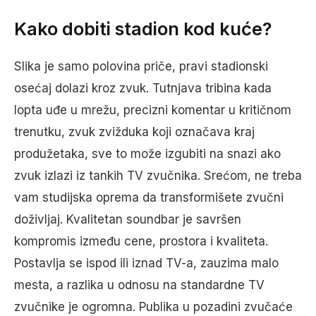
Kako dobiti stadion kod kuće?
Slika je samo polovina priče, pravi stadionski
osećaj dolazi kroz zvuk. Tutnjava tribina kada
lopta uđe u mrežu, precizni komentar u kritičnom
trenutku, zvuk zvižduka koji označava kraj
produžetaka, sve to može izgubiti na snazi ako
zvuk izlazi iz tankih TV zvučnika. Srećom, ne treba
vam studijska oprema da transformišete zvučni
doživljaj. Kvalitetan soundbar je savršen
kompromis između cene, prostora i kvaliteta.
Postavlja se ispod ili iznad TV-a, zauzima malo
mesta, a razlika u odnosu na standardne TV
zvučnike je ogromna. Publika u pozadini zvučaće