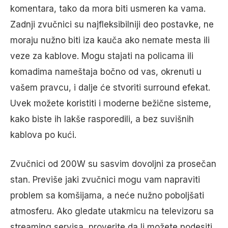
komentara, tako da mora biti usmeren ka vama.
Zadnji zvučnici su najfleksibilniji deo postavke, ne
moraju nužno biti iza kauča ako nemate mesta ili
veze za kablove. Mogu stajati na policama ili
komadima nameštaja bočno od vas, okrenuti u
vašem pravcu, i dalje će stvoriti surround efekat.
Uvek možete koristiti i moderne bežične sisteme,
kako biste ih lakše rasporedili, a bez suvišnih
kablova po kući.
Zvučnici od 200W su sasvim dovoljni za prosečan
stan. Previše jaki zvučnici mogu vam napraviti
problem sa komšijama, a neće nužno poboljšati
atmosferu. Ako gledate utakmicu na televizoru sa
streaming servisa, proverite da li možete podesiti