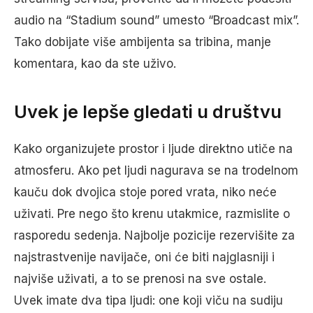
audio na “Stadium sound” umesto “Broadcast mix”.
Tako dobijate više ambijenta sa tribina, manje
komentara, kao da ste uživo.
Uvek je lepše gledati u društvu
Kako organizujete prostor i ljude direktno utiče na
atmosferu. Ako pet ljudi nagurava se na trodelnom
kauču dok dvojica stoje pored vrata, niko neće
uživati. Pre nego što krenu utakmice, razmislite o
rasporedu sedenja. Najbolje pozicije rezervišite za
najstrastvenije navijače, oni će biti najglasniji i
najviše uživati, a to se prenosi na sve ostale.
Uvek imate dva tipa ljudi: one koji viču na sudiju