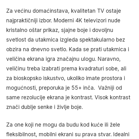
Za većinu domaćinstava, kvalitetan TV ostaje
najpraktičniji izbor. Moderni 4K televizori nude
kristalno oštar prikaz, sjajne boje i dovoljnu
svetlost da utakmica izgleda spektakularno bez
obzira na dnevno svetlo. Kada se prati utakmica i
veličina ekrana igra značajnu ulogu. Naravno,
veličinu treba izabrati prema kvadraturi sobe, ali
za bioskopsko iskustvo, ukoliko imate prostora i
mogućnosti, preporuka je 55+ inča. Važniji od
same rezolucije ekrana je kontrast. Visok kontrast
znači dublje senke i življe boje.
Za one koji ne mogu da budu kod kuće ili žele
fleksibilnost, mobilni ekrani su prava stvar. Idealni