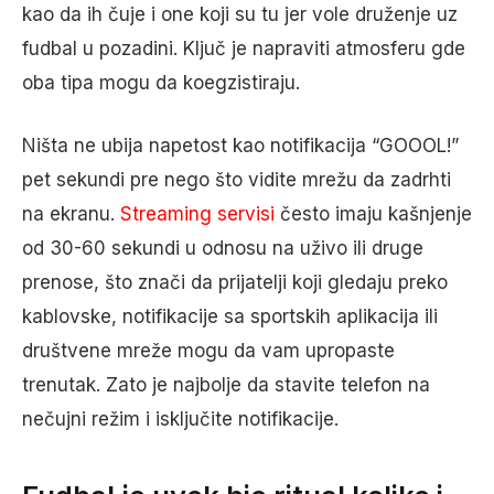
kao da ih čuje i one koji su tu jer vole druženje uz
fudbal u pozadini. Ključ je napraviti atmosferu gde
oba tipa mogu da koegzistiraju.
Ništa ne ubija napetost kao notifikacija “GOOOL!”
pet sekundi pre nego što vidite mrežu da zadrhti
na ekranu.
Streaming servisi
često imaju kašnjenje
od 30-60 sekundi u odnosu na uživo ili druge
prenose, što znači da prijatelji koji gledaju preko
kablovske, notifikacije sa sportskih aplikacija ili
društvene mreže mogu da vam upropaste
trenutak. Zato je najbolje da stavite telefon na
nečujni režim i isključite notifikacije.