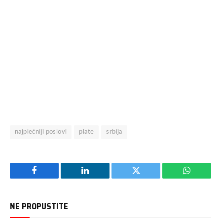
najplećniji poslovi
plate
srbija
Facebook
LinkedIn
Twitter
WhatsAp
NE PROPUSTITE