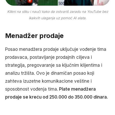
Klikni na sliku i nauči kako da ostvariš zaradu na YouTube bez
ikakvih ulaganja uz pomoć AI alata.
Menadžer prodaje
Posao menadžera prodaje uključuje vođenje tima
prodavaca, postavljanje prodajnih ciljeva i
strategija, pregovaranje sa ključnim klijentima i
analizu tržišta. Ovo je dinamičan posao koji
zahteva izuzetne komunikacione veštine i
sposobnost vođenja tima.
Plate menadžera
prodaje se kreću od 250.000 do 350.000 dinara.