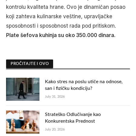
kontrolu kvaliteta hrane. Ovo je dinamičan posao
koji zahteva kulinarske veštine, upravljačke
sposobnosti i sposobnost rada pod pritiskom.
Plate šefova kuhinja su oko 350.000 dinara.
PROČITAJTE I OVO
Kako stres na poslu utiče na odnose,
san i fizičku kondiciju?
July 31, 2026
Strateško Odlučivanje kao
Konkurentska Prednost
July 20, 2026