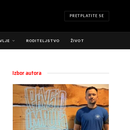
PRETPLATITE SE
VLJE
RODITELJSTVO
ŽIVOT
Izbor autora