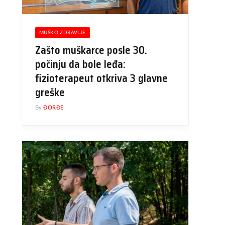
MUŠKO ZDRAVLJE
Zašto muškarce posle 30.
počinju da bole leđa:
fizioterapeut otkriva 3 glavne
greške
By
ĐORĐE