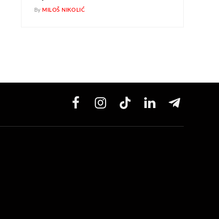
By
MILOŠ NIKOLIĆ
Facebook
Instagram
TikTok
LinkedIn
Telegram