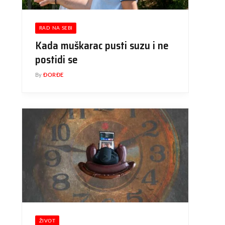
RAD NA SEBI
Kada muškarac pusti suzu i ne
postidi se
By
ĐORĐE
ŽIVOT