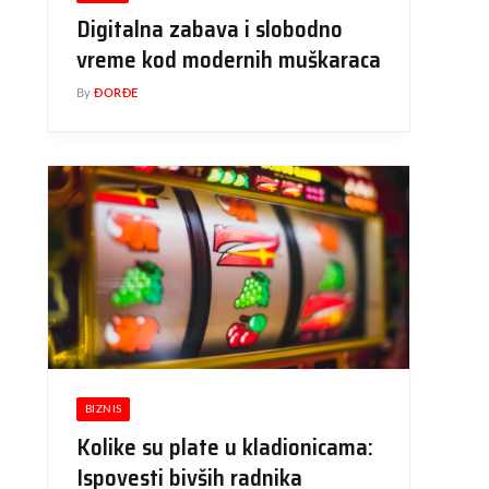
Digitalna zabava i slobodno
vreme kod modernih muškaraca
By
ĐORĐE
BIZNIS
Kolike su plate u kladionicama:
Ispovesti bivših radnika