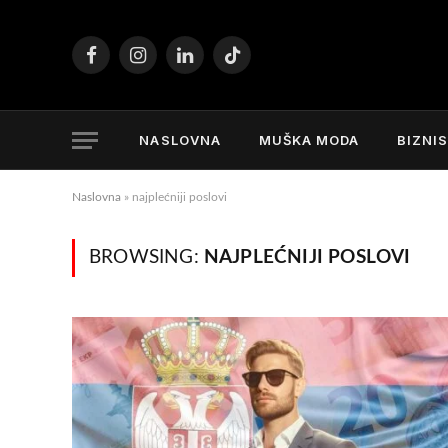
Facebook
Instagram
LinkedIn
TikTok
NASLOVNA
MUŠKA MODA
BIZNI
Naslovna
»
najplećniji poslovi
BROWSING:
NAJPLEĆNIJI POSLOVI