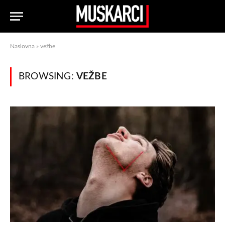
Naslovna
»
vežbe
BROWSING:
VEŽBE