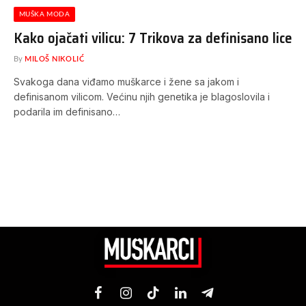
MUŠKA MODA
Kako ojačati vilicu: 7 Trikova za definisano lice
By
MILOŠ NIKOLIĆ
Svakoga dana viđamo muškarce i žene sa jakom i
definisanom vilicom. Većinu njih genetika je blagoslovila i
podarila im definisano…
Facebook
Instagram
TikTok
LinkedIn
Telegram