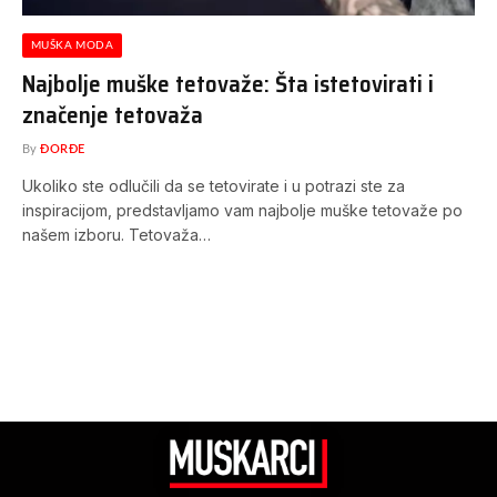
MUŠKA MODA
Najbolje muške tetovaže: Šta istetovirati i
značenje tetovaža
By
ĐORĐE
Ukoliko ste odlučili da se tetovirate i u potrazi ste za
inspiracijom, predstavljamo vam najbolje muške tetovaže po
našem izboru. Tetovaža…