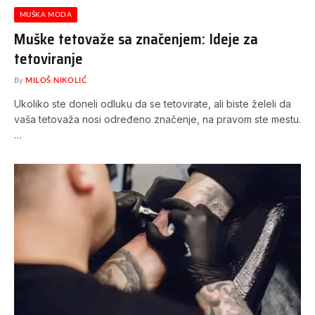
MUŠKA MODA
Muške tetovaže sa značenjem: Ideje za
tetoviranje
By
MILOŠ NIKOLIĆ
Ukoliko ste doneli odluku da se tetovirate, ali biste želeli da
vaša tetovaža nosi određeno značenje, na pravom ste mestu.
…