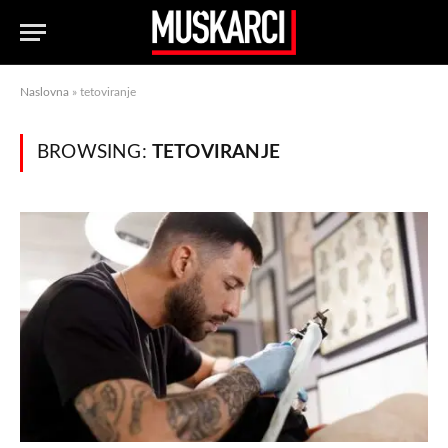
Naslovna
»
tetoviranje
BROWSING:
TETOVIRANJE