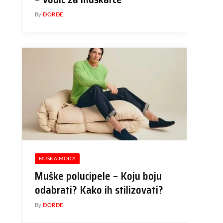
By
ĐORĐE
MUŠKA MODA
Muške polucipele – Koju boju
odabrati? Kako ih stilizovati?
By
ĐORĐE