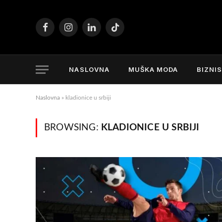
Facebook
Instagram
LinkedIn
TikTok
NASLOVNA
MUŠKA MODA
BIZNI
Naslovna
»
kladionice u srbiji
BROWSING:
KLADIONICE U SRBIJI