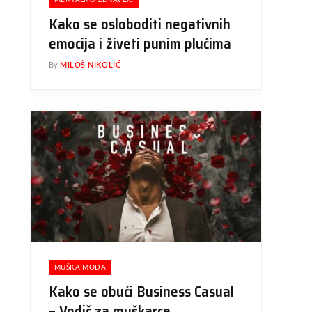
MENTALNO ZDRAVLJE
Kako se osloboditi negativnih
emocija i živeti punim plućima
By
MILOŠ NIKOLIĆ
MUŠKA MODA
Kako se obući Business Casual
– Vodič za muškarce