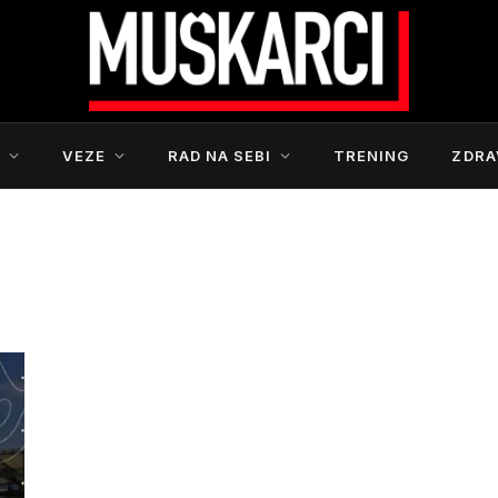
S
VEZE
RAD NA SEBI
TRENING
ZDRA