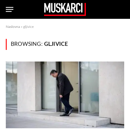
Naslovna
»
gljivice
BROWSING:
GLJIVICE