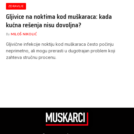
ZDRAVLJE
Gljivice na noktima kod muškaraca: kada
kućna rešenja nisu dovoljna?
By
MILOŠ NIKOLIĆ
Gljivične infekcije noktiju kod muškaraca često počinju
neprimetno, ali mogu prerasti u dugotrajan problem koji
zahteva stručnu procenu.