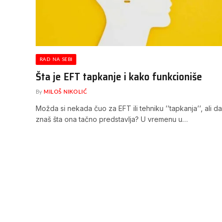
RAD NA SEBI
Šta je EFT tapkanje i kako funkcioniše
By
MILOŠ NIKOLIĆ
Možda si nekada čuo za EFT ili tehniku ’’tapkanja’’, ali da 
znaš šta ona tačno predstavlja? U vremenu u…