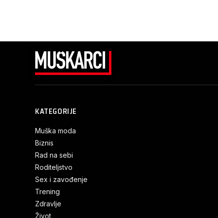
KATEGORIJE
Muška moda
Biznis
Rad na sebi
Roditeljstvo
Sex i zavođenje
Trening
Zdravlje
Život