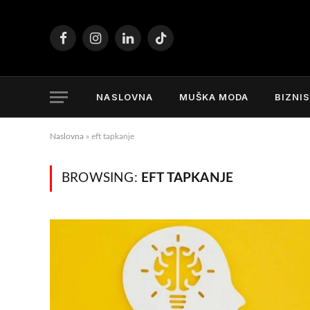
Facebook
Instagram
LinkedIn
TikTok
NASLOVNA
MUŠKA MODA
BIZNI
Naslovna
»
eft tapkanje
BROWSING:
EFT TAPKANJE