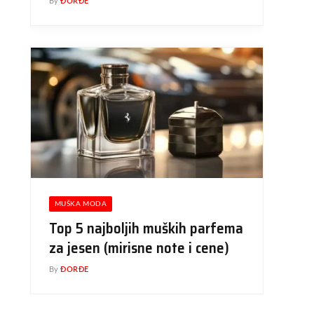
By
ĐORĐE
MUŠKA MODA
Top 5 najboljih muških parfema
za jesen (mirisne note i cene)
By
ĐORĐE