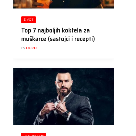
ŽIVOT
Top 7 najboljih koktela za
muškarce (sastojci i recepti)
By
ĐORĐE