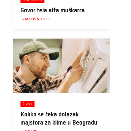
RAD NA SEBI
Govor tela alfa muškarca
By
MILOŠ NIKOLIĆ
ŽIVOT
Koliko se čeka dolazak
majstora za klime u Beogradu