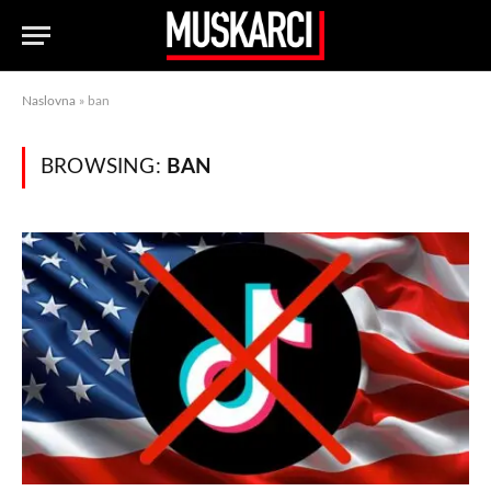
Naslovna
»
ban
BROWSING:
BAN