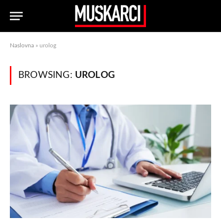
Naslovna
»
urolog
BROWSING:
UROLOG