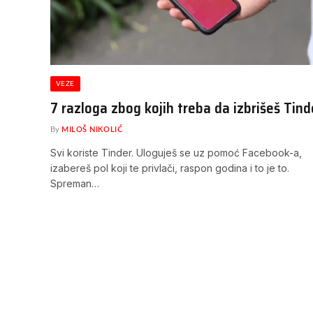
VEZE
7 razloga zbog kojih treba da izbrišeš Tind
By
MILOŠ NIKOLIĆ
Svi koriste Tinder. Uloguješ se uz pomoć Facebook-a,
izabereš pol koji te privlači, raspon godina i to je to.
Spreman…