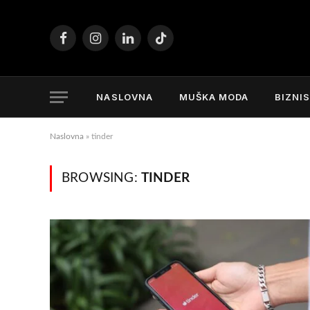
Facebook
Instagram
LinkedIn
TikTok
NASLOVNA
MUŠKA MODA
BIZNI
Naslovna
»
tinder
BROWSING:
TINDER