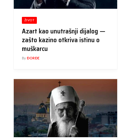
ŽIVOT
Azart kao unutrašnji dijalog —
zašto kazino otkriva istinu o
muškarcu
By
ĐORĐE