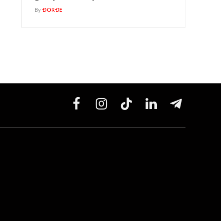
By
ĐORĐE
Facebook
Instagram
TikTok
LinkedIn
Telegram