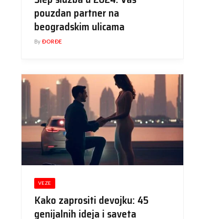
pouzdan partner na
beogradskim ulicama
By
ĐORĐE
VEZE
Kako zaprositi devojku: 45
genijalnih ideja i saveta