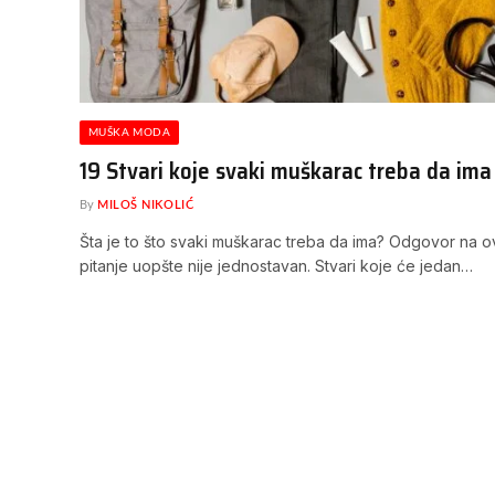
MUŠKA MODA
19 Stvari koje svaki muškarac treba da ima
By
MILOŠ NIKOLIĆ
Šta je to što svaki muškarac treba da ima? Odgovor na 
pitanje uopšte nije jednostavan. Stvari koje će jedan…