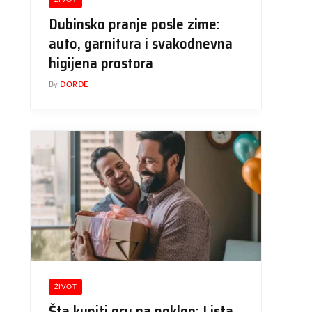
ŽIVOT
Dubinsko pranje posle zime:
auto, garnitura i svakodnevna
higijena prostora
By
ĐORĐE
ŽIVOT
Šta kupiti ocu na poklon: Lista