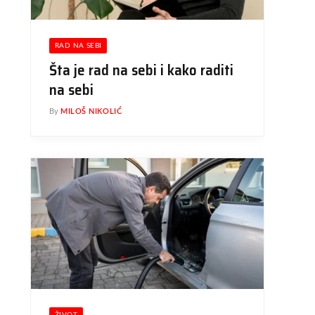
RAD NA SEBI
Šta je rad na sebi i kako raditi
na sebi
By
MILOŠ NIKOLIĆ