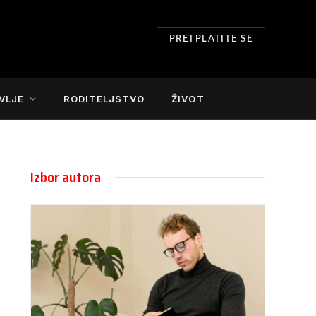
PRETPLATITE SE
VLJE
RODITELJSTVO
ŽIVOT
Izbor autora