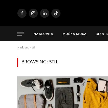
Facebook
Instagram
LinkedIn
TikTok
NASLOVNA
MUŠKA MODA
BIZNI
Naslovna
»
stil
BROWSING:
STIL