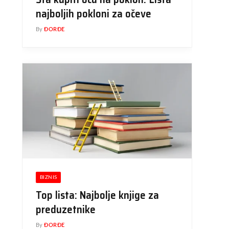
najboljih pokloni za očeve
By
ĐORĐE
BIZNIS
Top lista: Najbolje knjige za
preduzetnike
By
ĐORĐE