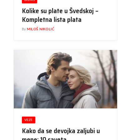
BIZNIS
Kolike su plate u Švedskoj –
Kompletna lista plata
By
MILOŠ NIKOLIĆ
VEZE
Kako da se devojka zaljubi u
mene: 10 saveta