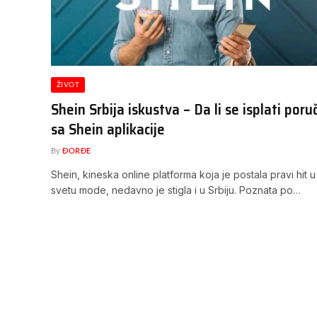
ŽIVOT
Shein Srbija iskustva – Da li se isplati poruč
sa Shein aplikacije
By
ĐORĐE
Shein, kineska online platforma koja je postala pravi hit u
svetu mode, nedavno je stigla i u Srbiju. Poznata po…