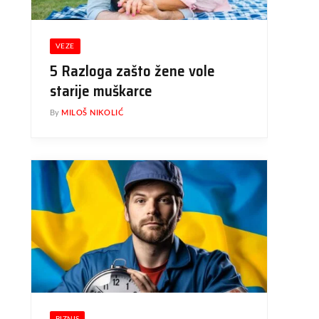
VEZE
5 Razloga zašto žene vole
starije muškarce
By
MILOŠ NIKOLIĆ