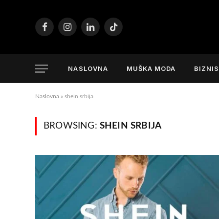
Facebook
Instagram
LinkedIn
TikTok
NASLOVNA
MUŠKA MODA
BIZNI
Naslovna
»
shein srbija
BROWSING:
SHEIN SRBIJA