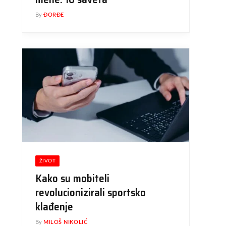
By
ĐORĐE
ŽIVOT
Kako su mobiteli
revolucionizirali sportsko
klađenje
By
MILOŠ NIKOLIĆ