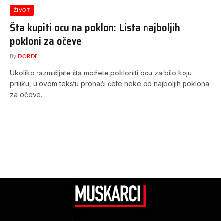
ŽIVOT
Šta kupiti ocu na poklon: Lista najboljih
pokloni za očeve
By
ĐORĐE
Ukoliko razmišljate šta možete pokloniti ocu za bilo koju
priliku, u ovom tekstu pronaći ćete neke od najboljih poklona
za očeve.