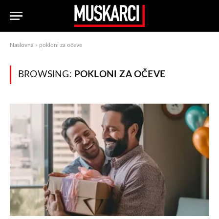
Naslovna
»
pokloni za očeve
BROWSING:
POKLONI ZA OČEVE