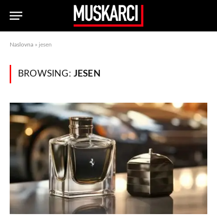
Naslovna
»
jesen
BROWSING:
JESEN