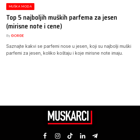
MUŠKA MODA
Top 5 najboljih muških parfema za jesen
(mirisne note i cene)
By
ĐORĐE
Saznajte kakvi se parfemi nose u jesen, koji su najbolji muški
parfemi za jesen, koliko koštaju i koje mirisne note imaju.
Facebook
Instagram
TikTok
LinkedIn
Telegram