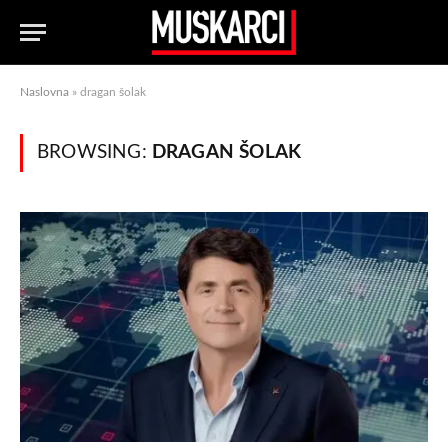
Naslovna
»
dragan šolak
BROWSING:
DRAGAN ŠOLAK