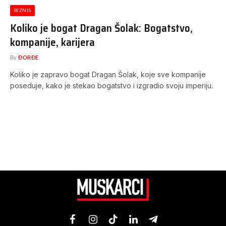
BIZNIS
Koliko je bogat Dragan Šolak: Bogatstvo,
kompanije, karijera
By
ĐORĐE
Koliko je zapravo bogat Dragan Šolak, koje sve kompanije
poseduje, kako je stekao bogatstvo i izgradio svoju imperiju.
Facebook
Instagram
TikTok
LinkedIn
Telegram