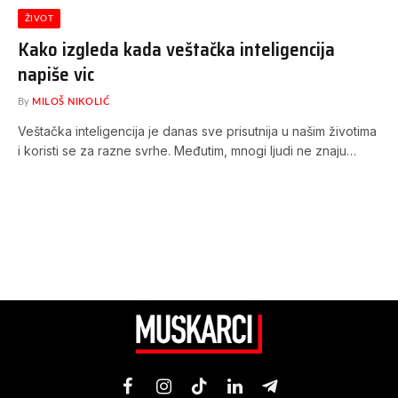
ŽIVOT
Kako izgleda kada veštačka inteligencija
napiše vic
By
MILOŠ NIKOLIĆ
Veštačka inteligencija je danas sve prisutnija u našim životima
i koristi se za razne svrhe. Međutim, mnogi ljudi ne znaju…
Facebook
Instagram
TikTok
LinkedIn
Telegram