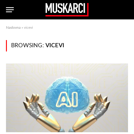
Naslovna
»
vicevi
BROWSING:
VICEVI